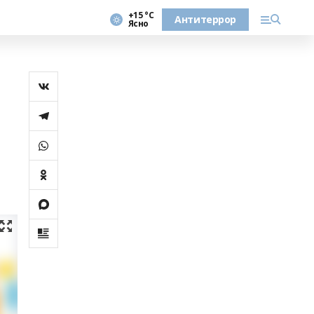
+15 °С
Антитеррор
Ясно