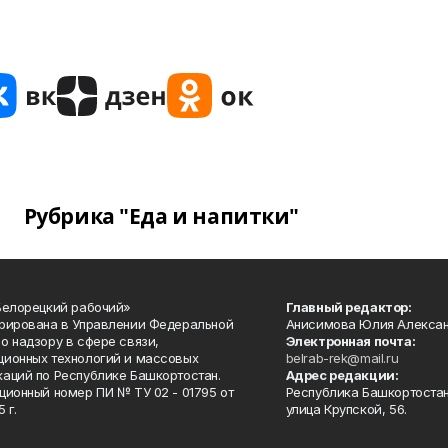
Рубрика "Еда и напитки"
Белорецкий рабочий»
Главный редактор:
рирована в Управлении Федеральной
Анисимова Юлия Алекса
о надзору в сфере связи,
Электронная почта:
ионных технологий и массовых
belrab-rek@mail.ru
аций по Республике Башкортостан.
Адрес редакции:
ционный номер ПИ № ТУ 02 - 01795 от
Республика Башкортостан
 г.
улица Крупской, 56.