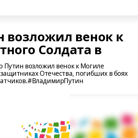
 возложил венок к
тного Солдата в
р Путин возложил венок к Могиле
 защитниках Отечества, погибших в боях
ватчиков.#ВладимирПутин