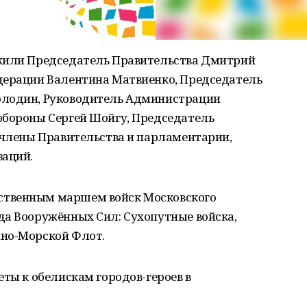
ожили Председатель Правительства Дмитрий
дерации Валентина Матвиенко, Председатель
олодин, Руководитель Администрации
обороны Сергей Шойгу, Председатель
 члены Правительства и парламентарии,
заций.
ственным маршем войск Московского
да Вооружённых Сил: Сухопутные войска,
нно-Морской Флот.
еты к обелискам городов-героев в