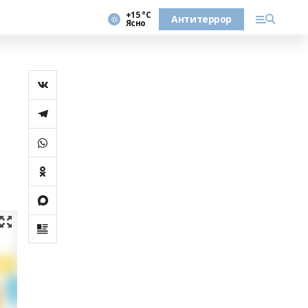
+15 °С
Антитеррор
Ясно