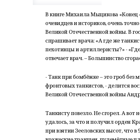
В книге Михаила Мыцикова «Конец «
очевидцев и историков, очень точн
Великой Отечественной войны. В го
спрашивает врача: «А где же танки
пехотинцы и артиллеристы?» - «Где
отвечает врач. – Большинство сгор
- Танк при бомбёжке – это гроб без
фронтовых танкистов, - делится в
Великой Отечественной войны Анд
Танкисту повезло. Не сгорел. А вот
удалось, за что и получил орден Кр
при взятии Зееловских высот, что в
вражеские траншеи, пулемётные пл