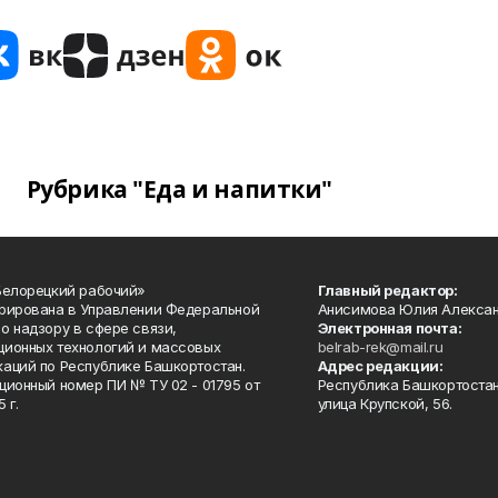
Рубрика "Еда и напитки"
Белорецкий рабочий»
Главный редактор:
рирована в Управлении Федеральной
Анисимова Юлия Алекса
о надзору в сфере связи,
Электронная почта:
ионных технологий и массовых
belrab-rek@mail.ru
аций по Республике Башкортостан.
Адрес редакции:
ционный номер ПИ № ТУ 02 - 01795 от
Республика Башкортостан
 г.
улица Крупской, 56.