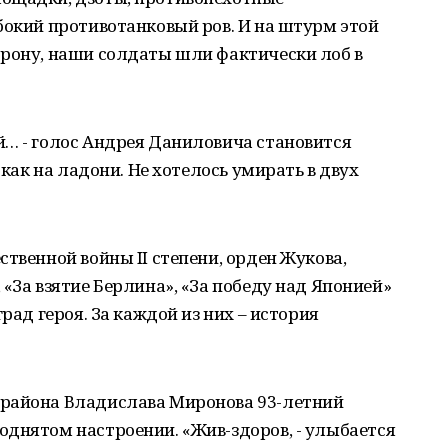
бокий противотанковый ров. И на штурм этой
орону, наши солдаты шли фактически лоб в
й… - голос Андрея Даниловича становится
 как на ладони. Не хотелось умирать в двух
твенной войны II степени, орден Жукова,
«За взятие Берлина», «За победу над Японией»
рад героя. За каждой из них – история
 района Владислава Миронова 93-летний
однятом настроении. «Жив-здоров, - улыбается