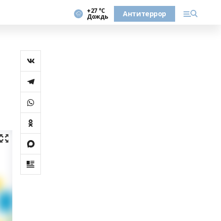
+27 °С
Антитеррор
Дождь