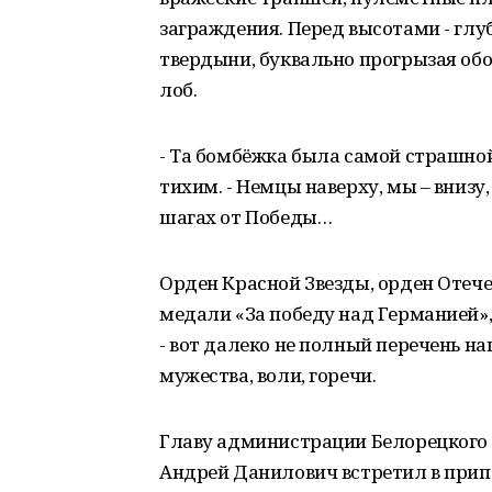
заграждения. Перед высотами - глу
твердыни, буквально прогрызая об
лоб.
- Та бомбёжка была самой страшно
тихим. - Немцы наверху, мы – внизу,
шагах от Победы…
Орден Красной Звезды, орден Отечес
медали «За победу над Германией», 
- вот далеко не полный перечень наг
мужества, воли, горечи.
Главу администрации Белорецкого
Андрей Данилович встретил в прип