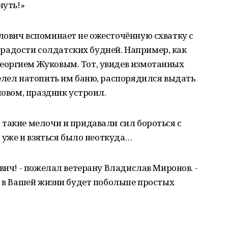
нуть!»
лович вспоминает не ожесточённую схватку с
ые радости солдатских будней. Например, как
еоргием Жуковым. Тот, увидев измотанных
елел натопить им баню, распорядился выдать
ловом, праздник устроил.
такие мелочи и придавали сил бороться с
м уже и взяться было неоткуда…
вич! - пожелал ветерану Владислав Миронов. -
ь в Вашей жизни будет побольше простых