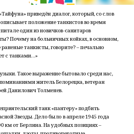
Тайфуна» приведён диалог, который, со слов
о описывает положение танкистов во время
спитале один из новичков-санитаров
сты? Почему на больничных койках, в основном,
 раненые танкисты, говорите? – печально
ает с танками…»
 музыки. Такое выражение бытовало среди нас,
оспоминаниями житель Белорецка, ветеран
рей Данилович Толменев.
 неприятельский танк «пантеру» подбить
асной Звезды. Дело было в апреле 1945 года
 90 км от Берлина. На удобных позициях –
ощадки, дзоты, противопехотные