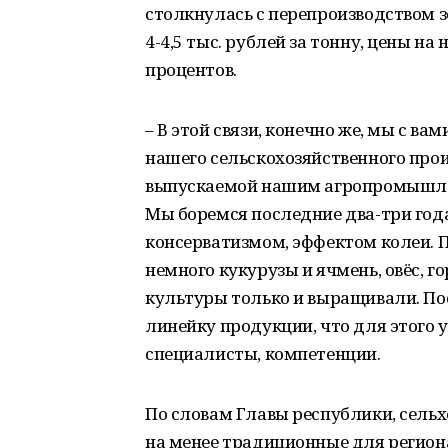
столкнулась с перепроизводством зе
4-4,5 тыс. рублей за тонну, цены н
процентов.
– В этой связи, конечно же, мы с 
нашего сельскохозяйственного про
выпускаемой нашим агропромышлен
Мы боремся последние два-три год
консерватизмом, эффектом колеи. П
немного кукурузы и ячмень, овёс, го
культуры только и выращивали. По
линейку продукции, что для этого у
специалисты, компетенции.
По словам Главы республики, сель
на менее традиционные для региона 