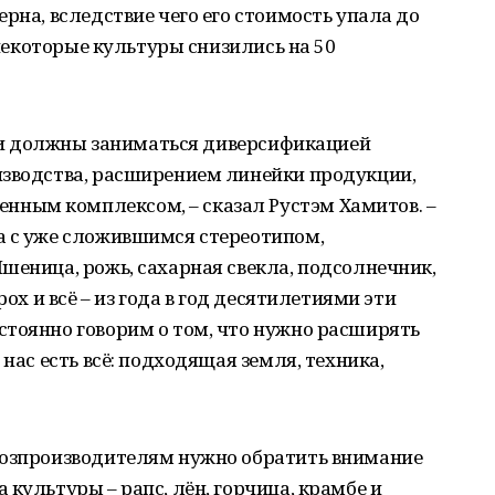
рна, вследствие чего его стоимость упала до
а некоторые культуры снизились на 50
вами должны заниматься диверсификацией
изводства, расширением линейки продукции,
ным комплексом, – сказал Рустэм Хамитов. –
а с уже сложившимся стереотипом,
шеница, рожь, сахарная свекла, подсолнечник,
рох и всё – из года в год десятилетиями эти
стоянно говорим о том, что нужно расширять
 нас есть всё: подходящая земля, техника,
хозпроизводителям нужно обратить внимание
культуры – рапс, лён, горчица, крамбе и