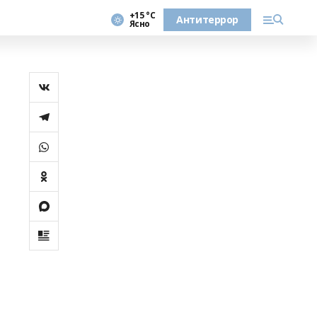
+15 °С
Антитеррор
Ясно