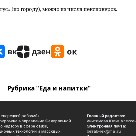
гус» (по городу), можно из числа пенсионеров.
Рубрика "Еда и напитки"
Белорецкий рабочий»
Главный редактор:
рирована в Управлении Федеральной
Анисимова Юлия Алекса
о надзору в сфере связи,
Электронная почта:
ионных технологий и массовых
belrab-rek@mail.ru