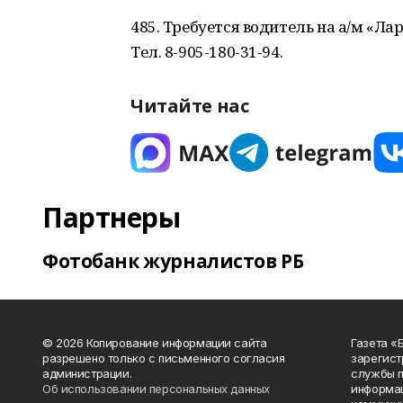
485. Требуется водитель на а/м «Лар
Тел. 8-905-180-31-94.
Читайте нас
Партнеры
Фотобанк журналистов РБ
© 2026 Копирование информации сайта
Газета «
разрешено только с письменного согласия
зарегист
администрации.
службы п
Об использовании персональных данных
информац