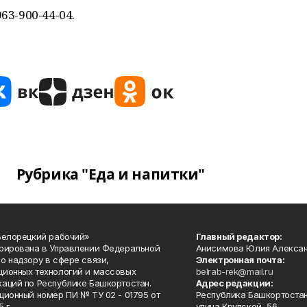
63-900-44-04.
Рубрика "Еда и напитки"
Белорецкий рабочий»
Главный редактор:
рирована в Управлении Федеральной
Анисимова Юлия Алекса
о надзору в сфере связи,
Электронная почта:
ионных технологий и массовых
belrab-rek@mail.ru
аций по Республике Башкортостан.
Адрес редакции:
ционный номер ПИ № ТУ 02 - 01795 от
Республика Башкортостан
 г.
улица Крупской, 56.