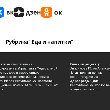
Рубрика "Еда и напитки"
Белорецкий рабочий»
Главный редактор:
рирована в Управлении Федеральной
Анисимова Юлия Алекса
о надзору в сфере связи,
Электронная почта:
ионных технологий и массовых
belrab-rek@mail.ru
аций по Республике Башкортостан.
Адрес редакции:
ционный номер ПИ № ТУ 02 - 01795 от
Республика Башкортостан
 г.
улица Крупской, 56.