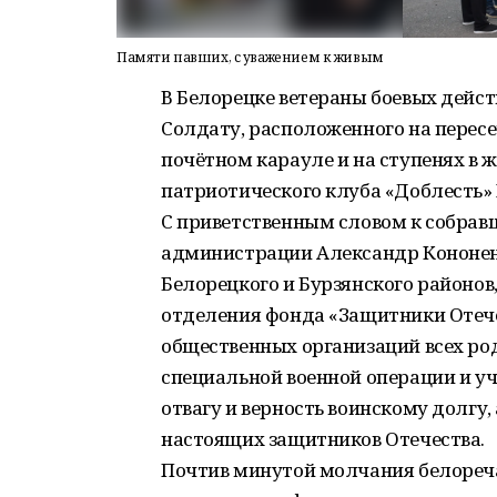
Памяти павших, с уважением к живым
В Белорецке ветераны боевых дейст
Солдату, расположенного на пересе
почётном карауле и на ступенях в 
патриотического клуба «Доблесть»
С приветственным словом к собравш
администрации Александр Кононен
Белорецкого и Бурзянского районов
отделения фонда «Защитники Отече
общественных организаций всех род
специальной военной операции и уч
отвагу и верность воинскому долгу,
настоящих защитников Отечества.
Почтив минутой молчания белореча