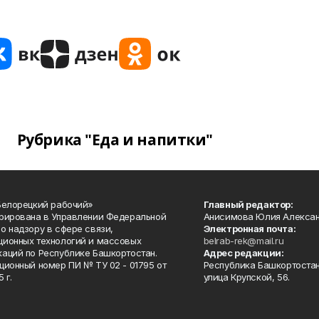
Рубрика "Еда и напитки"
Белорецкий рабочий»
Главный редактор:
рирована в Управлении Федеральной
Анисимова Юлия Алекса
о надзору в сфере связи,
Электронная почта:
ионных технологий и массовых
belrab-rek@mail.ru
аций по Республике Башкортостан.
Адрес редакции:
ционный номер ПИ № ТУ 02 - 01795 от
Республика Башкортостан
 г.
улица Крупской, 56.