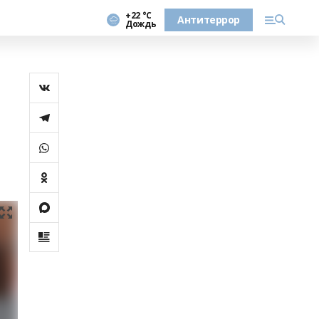
+22 °С
Антитеррор
Дождь