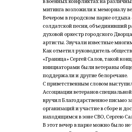
в военных конфликтах на различных
митинга возложили к мемориалу ве
Вечером в городском парке отдыха 
солдатской песни, объединивший р
духовой оркестр городского Дворц
артисты. Звучали известные многи
Как отметил руководитель обществ
«Граница» Сергей Салов, такой конц
инициаторами были ветераны общес
поддержали и другие белоречане.
С приветственным словом выступил
Ассоциации ветеранов специальной
вручил Благодарственное письмо за
организаций и участие в сборе и д
находящимся в зоне СВО, Сергею Са
В этот вечер в парке можно было не