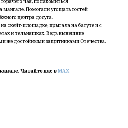
 горячего чая, полакомиться
 мангале. Помогали угощать гостей
жного центра досуга.
на скейт-площадке, прыгала на батуте и с
етах и тельняшках. Ведь нынешние
ми же достойными защитниками Отечества.
канале. Читайте нас в
MAX