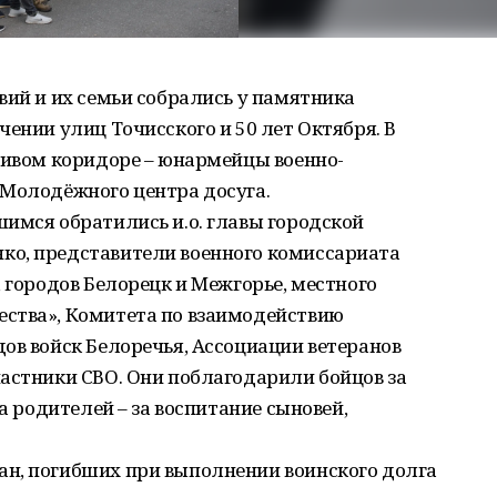
вий и их семьи собрались у памятника
чении улиц Точисского и 50 лет Октября. В
живом коридоре – юнармейцы военно-
 Молодёжного центра досуга.
имся обратились и.о. главы городской
ко, представители военного комиссариата
, городов Белорецк и Межгорье, местного
ства», Комитета по взаимодействию
ов войск Белоречья, Ассоциации ветеранов
астники СВО. Они поблагодарили бойцов за
 а родителей – за воспитание сыновей,
н, погибших при выполнении воинского долга