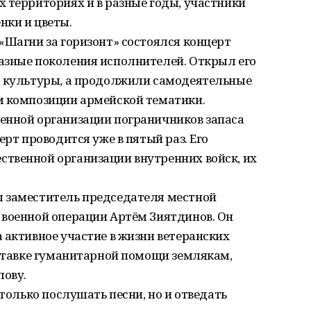
 территориях и в разные годы, участники
нки и цветы.
«Шагни за горизонт» состоялся концерт
азные поколения исполнителей. Открыл его
а культуры, а продолжили самодеятельные
м композиции армейской тематики.
енной организации пограничников запаса
ерт проводится уже в пятый раз. Его
твенной организации внутренних войск, их
 заместитель председателя местной
 военной операции Артём Зиятдинов. Он
 активное участие в жизни ветеранских
оставке гуманитарной помощи землякам,
лову.
 только послушать песни, но и отведать