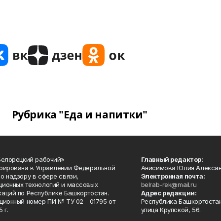
Рубрика "Еда и напитки"
Белорецкий рабочий»
Главный редактор:
рирована в Управлении Федеральной
Анисимова Юлия Алекса
о надзору в сфере связи,
Электронная почта:
ионных технологий и массовых
belrab-rek@mail.ru
аций по Республике Башкортостан.
Адрес редакции:
ционный номер ПИ № ТУ 02 - 01795 от
Республика Башкортостан
 г.
улица Крупской, 56.