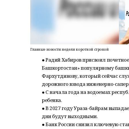
Главные новости недели короткой строкой
● Радий Хабиров присвоил почетно
Башкортостан» популярному башк
Фархутдинову, который сейчас слу
дорожного взвода инженерно-сапер
● С начала года на водоемах респуб
ребенка.
● В 2027 году Ураза-байрам выпадае
дни будут выходными.
● Банк России снизил ключевую став