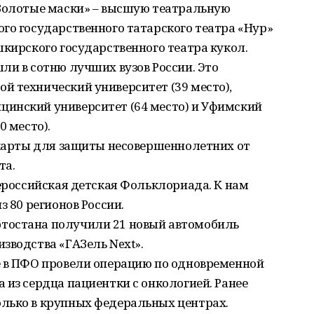
«Золотые маски» – высшую театральную
го государственного татарского театра «Нур»
шкирского государственного театра кукол.
ли в сотню лучших вузов России. Это
й технический университет (39 место),
инский университет (64 место) и Уфимский
0 место).
-карты для защиты несовершеннолетних от
та.
сероссийская детская Фольклориада. К нам
з 80 регионов России.
тостана получили 21 новый автомобиль
зводства «ГАЗель Next».
е в ПФО провели операцию по одновременной
 из сердца пациентки с онкологией. Ранее
лько в крупных федеральных центрах.