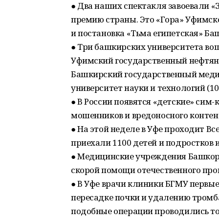
● Два наших спектакля завоевали 
премию страны. Это «Гора» Уфимско
и постановка «Тьма египетская» Ба
● Три башкирских университета вош
Уфимский государственный нефтяно
Башкирский государственный медиц
университет науки и технологий (10
● В России появятся «детские» сим
мошенников и вредоносного контен
● На этой неделе в Уфе проходит В
приехали 1100 детей и подростков и
● Медицинские учреждения Башкор
скорой помощи отечественного прои
● В Уфе врачи клиники БГМУ первы
пересадке почки и удалению тромба
подобные операции проводились то