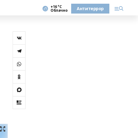
+16 °С
Антитеррор
Облачно