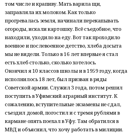
том числе и крапиву. Мать варила щи,
заправляла их молоком. Как только
прогревалась земля, начинали перекапывать
огороды, искали картошку. Всё съедобное, что
находили, уходило на еду. Вот так проходило
военное и послевоенное детство, хлеба досыта
мы не видели. Только в 16 лет впервые я стал
есть хлеб столько, сколько хотелось.
Окончил я 10 классов школы и в 1959 году, когда
исполнилось 18 лет, был призван в ряды
Советской армии. Служил 3 года, потом решил
поступить в Уфимский аграрный институт. К
сожалению, вступительные экзамены не сдал,
съездил домой, погостил и с тремя рублями в
кармане опять поехал в Уфу. Там обратился в
МВД и объяснил, что хочу работать в милиции.