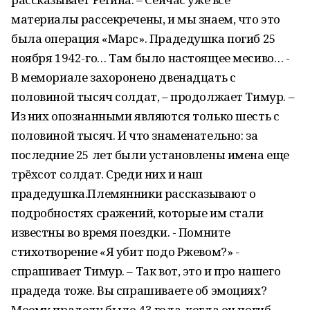
материалы рассекречены, и мы знаем, что это
была операция «Марс». Прадедушка погиб 25
ноября 1942-го… Там было настоящее месиво… -
В мемориале захоронено двенадцать с
половиной тысяч солдат, – продолжает Тимур. –
Из них опознанными являются только шесть с
половиной тысяч. И что знаменательно: за
последние 25 лет были установлены имена еще
трёхсот солдат. Среди них и наш
прадедушка.Племянники рассказывают о
подробностях сражений, которые им стали
известны во время поездки. - Помните
стихотворение «Я убит подо Ржевом?» -
спрашивает Тимур. – Так вот, это и про нашего
прадеда тоже. Вы спрашиваете об эмоциях?
Моему прадеду было 43 года, когда он погиб.