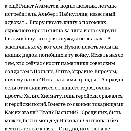
а ещё Ринат Азаматов, подполковник, летчик-
истребитель, Альберт Набиуллин, известный
адвокат… Впору писать книгу о потомках
скромного крестьянина Халила и его супруги
Гильмибану, которая «нужды не знала»… А
закончить хочу вот чем. Нужно искать могилы
наших дедов, погибших в ту войну. Искать назло
тем, кто сейчас сносит памятники советским
солдатам в Польше, Литве, Украине. Впрочем,
почему назло? Искать во имя правды… А правда,
если отталкиваться от нашего героя, очень
проста: Халил Хисматуллин геройски сражался
и геройски погиб. Вместе со своими товарищами.
Как их звали? Иван? Василий?.. Среди них, быть
может, был и мой дед Николай. Он пропал без
вести в тех же краях… Стыдно, но я так и не