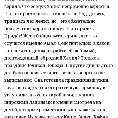
верила, что её муж Халил непременно вернётся.
Что он просто лежит в госпитале. Год, десять,
тридцать лет лежит, но... его обязательно
подлечат и скоро выпишут. И он придёт…
Придёт! Жена бойца свято верила, что это
случится именно 9 мая. Действительно, в какой
же ещё день должен прийти её любимый,
долгожданный, её родной Халил? Только в
праздник Великой Победы! В другие дни из этого
далёкого и неизвестного госпиталя просто не
выписывают. Она готовила праздничный ужин,
грустно глядела на осиротевшую гармошку в
углу, сидела возле старой печи, гладила
широкими ладонями колени и смотрела на
детей, которые разместились на лавке, как на
жердочке. Их у неё пятеро: Юнир, Зинур, Кафия,