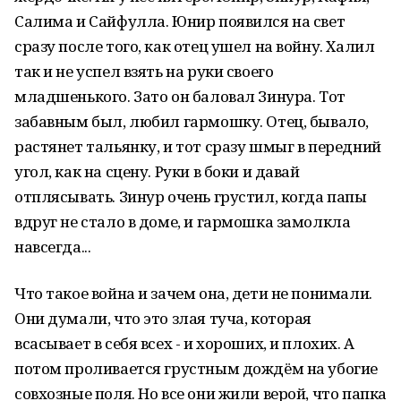
Салима и Сайфулла. Юнир появился на свет
сразу после того, как отец ушел на войну. Халил
так и не успел взять на руки своего
младшенького. Зато он баловал Зинура. Тот
забавным был, любил гармошку. Отец, бывало,
растянет тальянку, и тот сразу шмыг в передний
угол, как на сцену. Руки в боки и давай
отплясывать. Зинур очень грустил, когда папы
вдруг не стало в доме, и гармошка замолкла
навсегда...
Что такое война и зачем она, дети не понимали.
Они думали, что это злая туча, которая
всасывает в себя всех - и хороших, и плохих. А
потом проливается грустным дождём на убогие
совхозные поля. Но все они жили верой, что папка