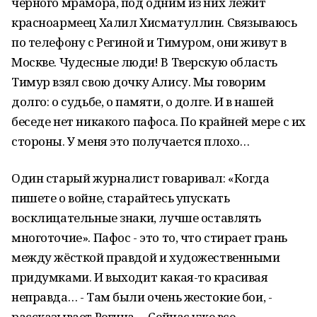
чёрного мрамора, под одним из них лежит
красноармеец Халил Хисматуллин. Связываюсь
по телефону с Региной и Тимуром, они живут в
Москве. Чудесные люди! В Тверскую область
Тимур взял свою дочку Алису. Мы говорим
долго: о судьбе, о памяти, о долге. И в нашей
беседе нет никакого пафоса. По крайней мере с их
стороны. У меня это получается плохо…
Один старый журналист говаривал: «Когда
пишете о войне, старайтесь упускать
восклицательные знаки, лучше оставлять
многоточие». Пафос - это то, что стирает грань
между жёсткой правдой и художественными
придумками. И выходит какая-то красивая
неправда… - Там были очень жестокие бои, -
рассказывает Регина. – Сейчас уже все