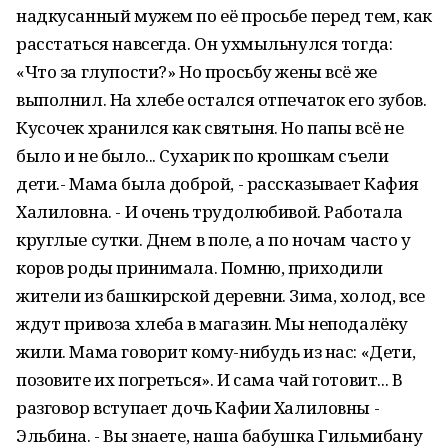
надкусанный мужем по её просьбе перед тем, как
расстаться навсегда. Он ухмыльнулся тогда:
«Что за глупости?» Но просьбу жены всё же
выполнил. На хлебе остался отпечаток его зубов.
Кусочек хранился как святыня. Но папы всё не
было и не было... Сухарик по крошкам съели
дети.- Мама была доброй, - рассказывает Кафия
Халиловна. - И очень трудолюбивой. Работала
круглые сутки. Днем в поле, а по ночам часто у
коров роды принимала. Помню, приходили
жители из башкирской деревни. Зима, холод, все
ждут привоза хлеба в магазин. Мы неподалёку
жили. Мама говорит кому-нибудь из нас: «Дети,
позовите их погреться». И сама чай готовит... В
разговор вступает дочь Кафии Халиловны -
Эльбина. - Вы знаете, наша бабушка Гильмибану