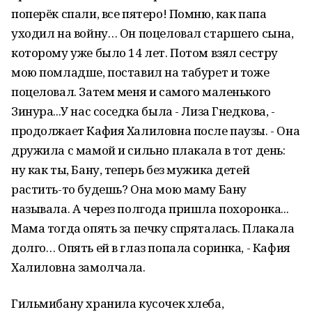
поперёк спали, все пятеро! Помню, как папа
уходил на войну… Он поцеловал старшего сына,
которому уже было 14 лет. Потом взял сестру
мою помладше, поставил на табурет и тоже
поцеловал. Затем меня и самого маленького
Зинура...У нас соседка была - Лиза Гнедкова, -
продолжает Кафия Халиловна после паузы. - Она
дружила с мамой и сильно плакала в тот день:
ну как ты, Бану, теперь без мужика детей
растить-то будешь? Она мою маму Бану
называла. А через полгода пришла похоронка...
Мама тогда опять за печку спряталась. Плакала
долго… Опять ей в глаз попала соринка, - Кафия
Халиловна замолчала.
Гильмибану хранила кусочек хлеба,