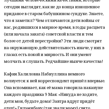
сегодня выглядят, как не до конца изношенное
приданое в старом бабушкином сундуке. Знаете,
что я заметил? Чем отличаются дети войны от
нас, родившихся в мирное время, в годы расцвета
(или начала заката) советской власти и тем
более от детей перестройки? Эти люди смотрят
на окружающую действительность иначе, у них в
глазах есть покой и мирность. И они умеют
молчать и слушать. Редчайшие нынче качества!
Кафия Халиловна Набиуллина немного
волнуется: к ней корреспондент пришёл впервые.
Она вспоминает, как её мама говорила накануне
каждого праздника 9 Мая: «Никуда не ходите,
дети мои, будьте дома! Завтра вдруг придёт
отец!» Гильмибану (так звали маму) свято