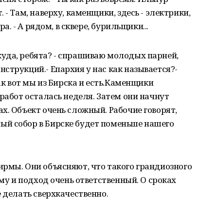
 - Там, наверху, каменщики, здесь - электрики,
ра. - А рядом, в сквере, бурильщики...
уда, ребята? - спрашиваю молодых парней,
струкций.- Епархия у нас как называется?-
Так вот мы из Бирска и есть.Каменщики
работ осталась неделя. Затем они начнут
х. Объект очень сложный. Рабочие говорят,
й собор в Бирске будет поменьше нашего
рмы. Они объясняют, что такого грандиозного
ому и подход очень ответственный. О сроках
 делать сверхкачественно.