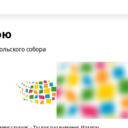
ою
ольского собора
меня сторож. - Ты как раз вовремя. Ильнур