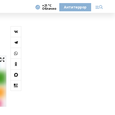
+21 °С
Антитеррор
Облачно