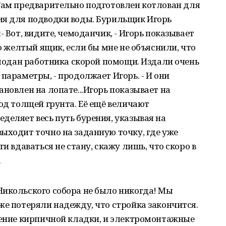
 Там предварительно подготовлен котлован для
ия для подводки воды. Бурильщик Игорь
- Вот, видите, чемоданчик, - Игорь показывает
то желтый ящик, если бы мне не объяснили, что
чемодан работника скорой помощи. Издали очень
параметры, - продолжает Игорь. - И они
новлен на лопате...Игорь показывает на
под толщей грунта. Её ещё величают
деляет весь путь бурения, указывая на
ыходит точно на заданную точку, где уже
и вдаваться не стану, скажу лишь, что скоро в
.
Никольского собора не было никогда! Мы
же потеряли надежду, что стройка закончится.
шение кирпичной кладки, и электромонтажные