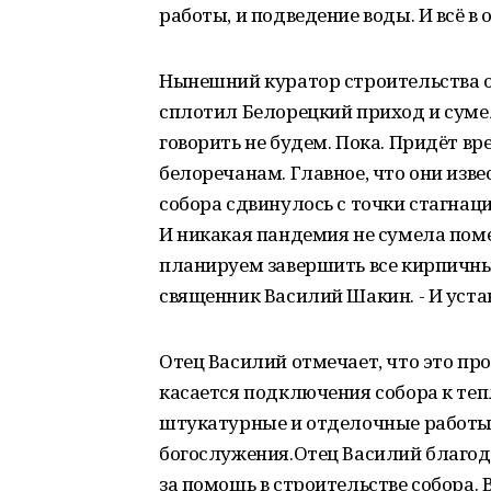
работы, и подведение воды. И всё в 
Нынешний куратор строительства о
сплотил Белорецкий приход и суме
говорить не будем. Пока. Придёт вр
белоречанам. Главное, что они изве
собора сдвинулось с точки стагнац
И никакая пандемия не сумела поме
планируем завершить все кирпичные
священник Василий Шакин. - И устан
Отец Василий отмечает, что это пр
касается подключения собора к те
штукатурные и отделочные работы.
богослужения.Отец Василий благод
за помощь в строительстве собора. 