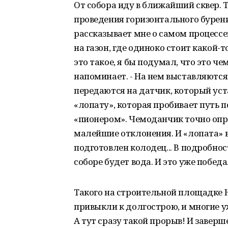
От собора иду в ближайший сквер.
проведения горизонтального бурен
рассказывает мне о самом процессе:
на газон, где одиноко стоит какой-
это такое, я бы подумал, что это 
напоминает. - На нем выставляются 
передаются на датчик, который уста
«лопату», которая пробивает путь 
«пионером». Чемоданчик точно опре
малейшие отклонения. И «лопата» в
подготовлен колодец... В подробност
соборе будет вода. И это уже победа
Такого на строительной площадке 
привыкли к долгострою, и многие у
А тут сразу такой прорыв! И завер