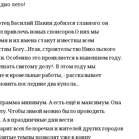
одно лето!
тец Василий Шакин добился главного: он
л привлечь новых спонсоров.О них мы
емя и их имена станут известны всем
стны Богу...Итак, строительство Никольского
ии. Особенно это проявляется в нынешнем году.
шать святому делу!- В этом году мы
 и кровельные работы, - рассказывает
овить последние два купола...
ограмма минимум. А есть ещё и максимум. Она
плу. Чтобы зимой можно было проводить
 А в праздничные дни вести
арит всех белоречан и жителей других городов
Взятые темпы позволят уже к концу