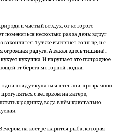
 природа и чистый воздух, от которого
т поменяться несколько раз за день: вдруг
закончится. Тут же выглянет солн-це, и с
я огромная радуга. А какая здесь тишина!..
 кукует кукушка. И нарушает это природное
ающей от берега моторной лодки.
: одни пойдут купаться в тёплой, прозрачной
– прогуляться с ветерком на катере,
лыть к роднику, вода в нём кристально
кусная.
Вечером на костре жарится рыба, которая