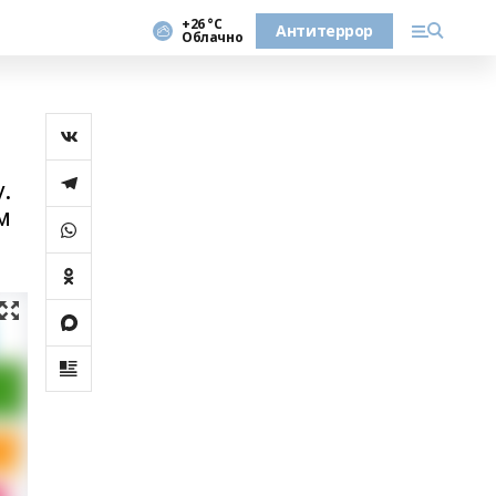
+26 °С
Антитеррор
Облачно
.
м