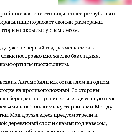
 рыбалки жители столицы нашей республики с
охранилище поражает своими размерами,
 которые покрыты густым лесом.
да уже не первый год, размещаемся в
вловки построено множество баз отдыха,
с комфортным проживанием.
дъехать. Автомобили мы оставляем на одном
 лодке на противоположный. Со стороны
дя на берег, мы по тропинке выходим на уютную
ревьями и небольшими кустарниками. Между
атки. Мои друзья здесь предусмотрели и
ой деревянный стол и скамьи под навесом,
товили на оборудованной кухне или на