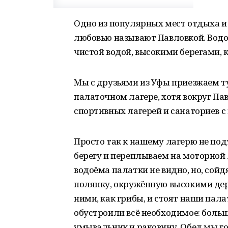
Одно из популярных мест отдыха и
любовью называют Павловкой. Вод
чистой водой, высокими берегами,
Мы с друзьями из Уфы приезжаем ту
палаточном лагере, хотя вокруг Па
спортивных лагерей и санаториев 
Просто так к нашему лагерю не по
берегу и переплываем на моторной
водоёма палатки не видно, но, сой
полянку, окружённую высокими де
ними, как грибы, и стоят наши пал
обустроили всё необходимое: больш
умывальник и раковину. Обед мы го