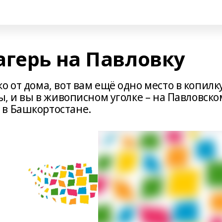
агерь на Павловку
 от дома, вот вам ещё одно место в копилку
ы, и вы в живописном уголке – на Павловско
 в Башкортостане.