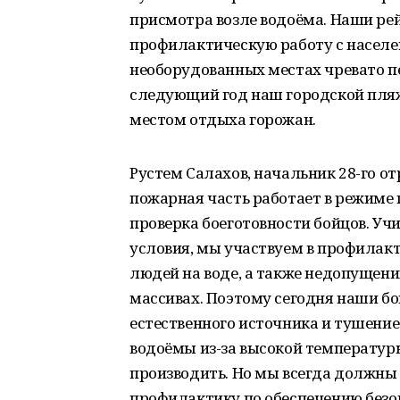
присмотра возле водоёма. Наши ре
профилактическую работу с населе
необорудованных местах чревато п
следующий год наш городской пля
местом отдыха горожан.
Рустем Салахов, начальник 28-го о
пожарная часть работает в режиме
проверка боеготовности бойцов. У
условия, мы участвуем в профилак
людей на воде, а также недопущени
массивах. Поэтому сегодня наши б
естественного источника и тушение
водоёмы из-за высокой температур
производить. Но мы всегда должны 
профилактику по обеспечению безоп