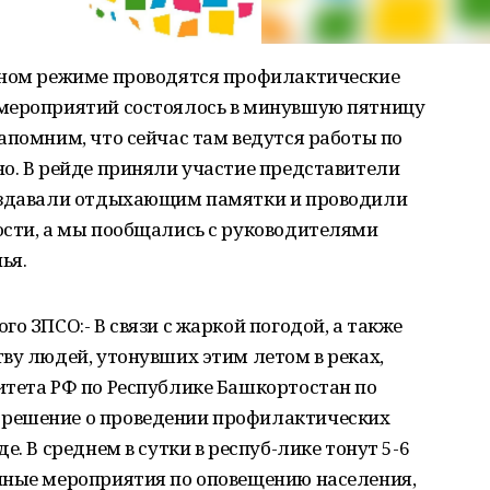
нном режиме проводятся профилактические
 мероприятий состоялось в минувшую пятницу
апомним, что сейчас там ведутся работы по
о. В рейде приняли участие представители
раздавали отдыхающим памятки и проводили
ости, а мы пообщались с руководителями
ья.
о ЗПСО:- В связи с жаркой погодой, а также
ву людей, утонувших этим летом в реках,
итета РФ по Республике Башкортостан по
решение о проведении профилактических
е. В среднем в сутки в респуб-лике тонут 5-6
нные мероприятия по оповещению населения,