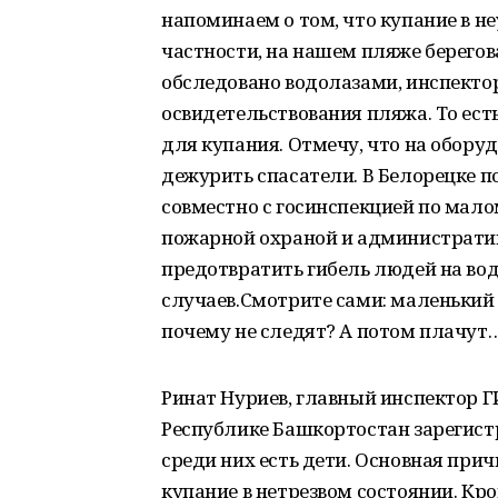
напоминаем о том, что купание в н
частности, на нашем пляже берегов
обследовано водолазами, инспекто
освидетельствования пляжа. То ест
для купания. Отмечу, что на обор
дежурить спасатели. В Белорецке п
совместно с госинспекцией по мал
пожарной охраной и административ
предотвратить гибель людей на вод
случаев.Смотрите сами: маленький р
почему не следят? А потом плачут
Ринат Нуриев, главный инспектор Г
Республике Башкортостан зарегистр
среди них есть дети. Основная при
купание в нетрезвом состоянии. Кро