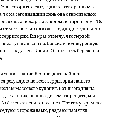
сли говорить о ситуации по возгораниям в
, то на сегодняшний день она относительно
е лесных пожара, а в целом по гарнизону – 18.
 от местности: если она труднодоступная, то
 территории. Ещё раз отмечу, что первой
: не затушили костёр, бросили недокуренную
ор и так далее… Люди! Относитесь бережно и
е!
администрации Белорецкого района:-
я регулярно по всей территории нашего
естам массового купания. Вот и сегодня на
отдыхающих, но прежде чем запрещать, мы
 её, к сожалению, пока нет. Поэтому в рамках
едуем с горожанами, раздаём памятки.