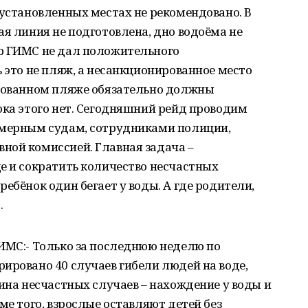
еустановленных местах не рекомендовано. В
ая линия не подготовлена, дно водоёма не
р ГИМС не дал положительного
ь это не пляж, а несанкционированное место
удованном пляже обязательно должны
ока этого нет. Сегодняшний рейд проводим
омерным судам, сотрудниками полиции,
ной комиссией. Главная задача –
е и сократить количество несчастных
ебёнок один бегает у воды. А где родители,
…
ИМС:- Только за последнюю неделю по
ировано 40 случаев гибели людей на воде,
чина несчастных случаев – нахождение у воды и
ме того, взрослые оставляют детей без