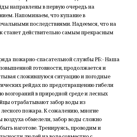
йды направлены в первую очередь на
нием. Напоминаем, что купание в
ечальными последствиями. Надеемся, что на
ж станет действительно самым прекрасным
тряда пожарно-спасательной службы РБ:- Наша
 повышенной готовности, продолжается и
читывая сложившуюся ситуацию и погодные
тических рейдах по предотвращению гибели
ю возгораний в природной среде и лесных
ойцы отрабатывают забор воды из
 лесного пожара. К сожалению, многие
ы воздуха обмелели, забор воды сложно
быть наготове. Тренируясь, проводим и
асности людей на воде совместно с