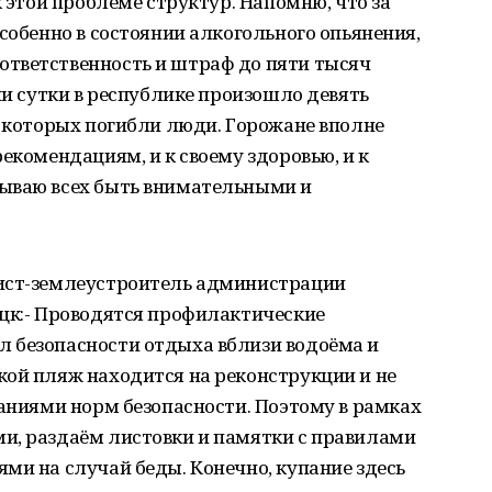
к этой проблеме структур. Напомню, что за
собенно в состоянии алкогольного опьянения,
тветственность и штраф до пяти тысяч
ни сутки в республике произошло девять
е которых погибли люди. Горожане вполне
екомендациям, и к своему здоровью, и к
ываю всех быть внимательными и
лист-землеустроитель администрации
ецк:- Проводятся профилактические
 безопасности отдыха вблизи водоёма и
кой пляж находится на реконструкции и не
ваниями норм безопасности. Поэтому в рамках
и, раздаём листовки и памятки с правилами
ми на случай беды. Конечно, купание здесь