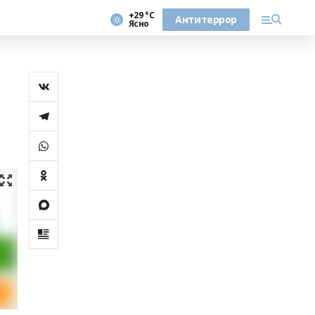
+29 °С
Антитеррор
Ясно