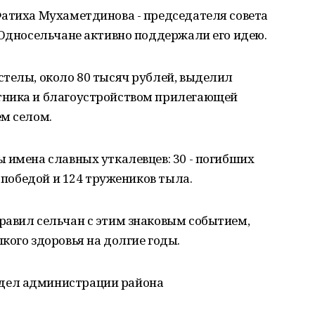
Фатиха Мухаметдинова - председателя совета
 Односельчане активно поддержали его идею.
стелы, около 80 тысяч рублей, выделил
тника и благоустройством прилегающей
ем селом.
 имена славных уткалевцев: 30 - погибших
с победой и 124 тружеников тыла.
равил сельчан с этим знаковым событием,
кого здоровья на долгие годы.
дел администрации района