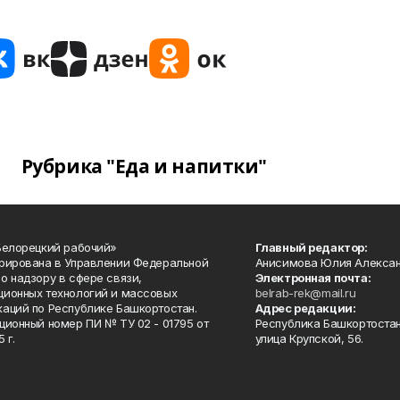
Рубрика "Еда и напитки"
Белорецкий рабочий»
Главный редактор:
рирована в Управлении Федеральной
Анисимова Юлия Алекса
о надзору в сфере связи,
Электронная почта:
ионных технологий и массовых
belrab-rek@mail.ru
аций по Республике Башкортостан.
Адрес редакции:
ционный номер ПИ № ТУ 02 - 01795 от
Республика Башкортостан
 г.
улица Крупской, 56.