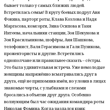
бывает только у самых близких людей.
Встретилась семья! В кругу боевых подруг Аня
Фокина, парторг роты, Клава Козлова и Надя
Маргасова, комсорги, Зина Осипова и Таня
Интеева, начальники станции, Зоя Шекунова и
Зоя Красильникова, шофёры, Аня Шашкова,
телефонист, Валя Герасимова и Галя Пузикова,
прожектористы и другие. Встретились
однополчане или правильнее сказать – сёстры.
Это была удивительная встреча. Уже немолодые
женщины напряжённо всматривались друг в
друга, ещё не припомнив имён, но уловив в лицах
знакомые черты, с улыбками и слезами
бросались в объятия друг друга. Особенно
волнующим был час ожидания командира роты
Николая Фомина. Когда раздался крик: