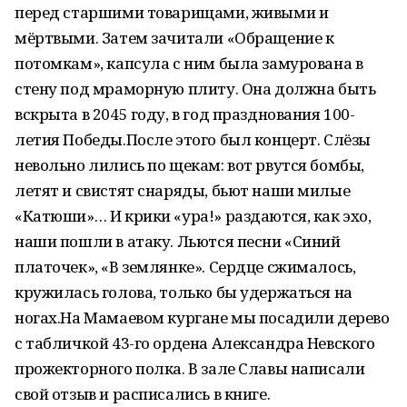
перед старшими товарищами, живыми и
мёртвыми. Затем зачитали «Обращение к
потомкам», капсула с ним была замурована в
стену под мраморную плиту. Она должна быть
вскрыта в 2045 году, в год празднования 100-
летия Победы.После этого был концерт. Слёзы
невольно лились по щекам: вот рвутся бомбы,
летят и свистят снаряды, бьют наши милые
«Катюши»… И крики «ура!» раздаются, как эхо,
наши пошли в атаку. Льются песни «Синий
платочек», «В землянке». Сердце сжималось,
кружилась голова, только бы удержаться на
ногах.На Мамаевом кургане мы посадили дерево
с табличкой 43-го ордена Александра Невского
прожекторного полка. В зале Славы написали
свой отзыв и расписались в книге.