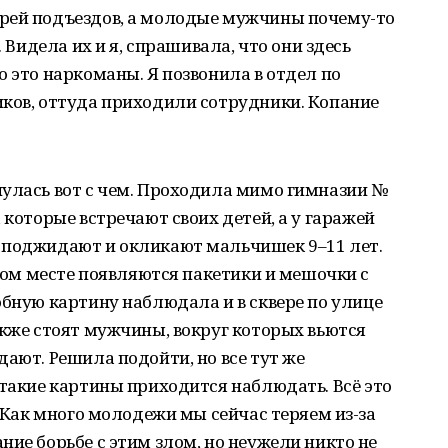
рей подъездов, а молодые мужчины почему-то
. Видела их и я, спрашивала, что они здесь
о это наркоманы. Я позвонила в отдел по
иков, оттуда приходили сотрудники. Копание
нулась вот с чем. Проходила мимо гимназии №
 которые встречают своих детей, а у гаражей
 поджидают и окликают мальчишек 9–11 лет.
этом месте появляются пакетики и мешочки с
обную картину наблюдала и в сквере по улице
акже стоят мужчины, вокруг которых вьются
дают. Решила подойти, но все тут же
 такие картины приходится наблюдать. Всё это
. Как много молодежи мы сейчас теряем из-за
ние борьбе с этим злом, но неужели никто не