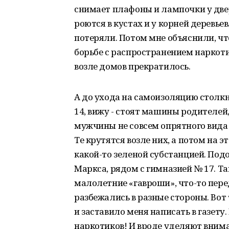
снимает плафоны и лампочки у две
роются в кустах и у корней деревьев
потеряли. Потом мне объяснили, чт
борьбе с распространением наркот
возле домов прекратилось.
А до ухода на самоизоляцию столк
14, вижу - стоят машины родителей,
мужчины не совсем опрятного вида
Те крутятся возле них, а потом на 
какой-то зеленой субстанцией. Под
Маркса, рядом с гимназией № 17. Т
малолетние «гавроши», что-то пере
разбежались в разные стороны. Вот
и заставило меня написать в газету
наркотиков! И вроде уделяют внима