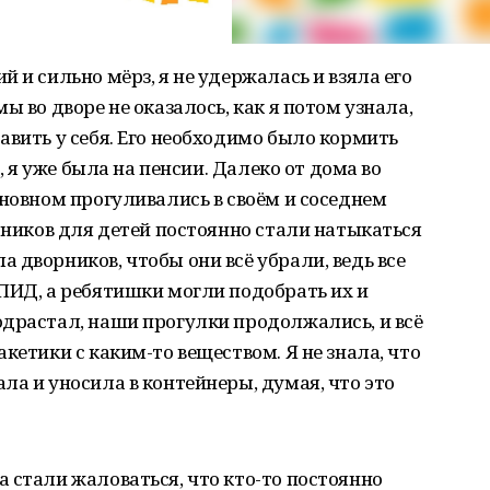
 и сильно мёрз, я не удержалась и взяла его
ы во дворе не оказалось, как я потом узнала,
авить у себя. Его необходимо было кормить
о, я уже была на пенсии. Далеко от дома во
сновном прогуливались в своём и соседнем
урников для детей постоянно стали натыкаться
 дворников, чтобы они всё убрали, ведь все
ПИД, а ребятишки могли подобрать их и
одрастал, наши прогулки продолжались, и всё
кетики с каким-то веществом. Я не знала, что
ла и уносила в контейнеры, думая, что это
 стали жаловаться, что кто-то постоянно