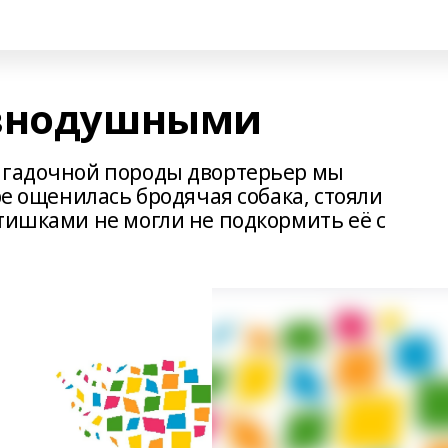
авнодушными
загадочной породы двортерьер мы
ре ощенилась бродячая собака, стояли
тишками не могли не подкормить её с