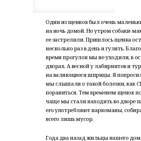
Один из щенков был очень маленький
на ночь домой. Но утром собаки-мам
ее застрелили. Пришлось щенка ост
несколько раз в день и гулять. Благ
время прогулок мы не уходили, в о
дворах. А весной у лабиринтов и т
на валяющиеся шприцы. Я попросила
мы слышали о такой болезни, как С
пораниться. Тем временем щенок п
чаще мы стали находить во дворе па
его употребляют наркоманы, собира
всего лишь мусор.
Года два назад жильцы нашего дома