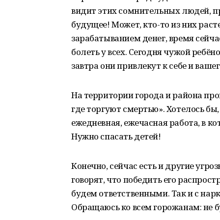
видит этих сомнительных людей, п
будущее! Может, кто-то из них раст
зарабатыванием денег, время сейча
болеть у всех. Сегодня чужой ребён
завтра они привлекут к себе и ваше
На территории города и района пр
где торгуют смертью». Хотелось бы,
ежедневная, ежечасная работа, в к
Нужно спасать детей!
Конечно, сейчас есть и другие угро
говорят, что победить его распрост
будем ответственными. Так и с на
Обращаюсь ко всем горожанам: не 