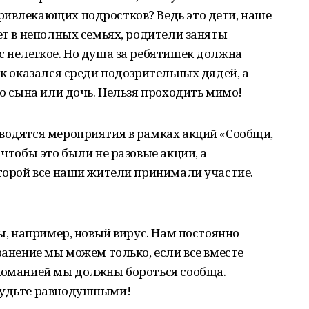
ривлекающих подростков? Ведь это дети, наше
ет в неполных семьях, родители заняты
с нелегкое. Но душа за ребятишек должна
ок оказался среди подозрительных дядей, а
го сына или дочь. Нельзя проходить мимо!
оводятся мероприятия в рамках акций «Сообщи,
 чтобы это были не разовые акции, а
оторой все наши жители принимали участие.
зы, например, новый вирус. Нам постоянно
ранение мы можем только, если все вместе
ркоманией мы должны бороться сообща.
будьте равнодушными!