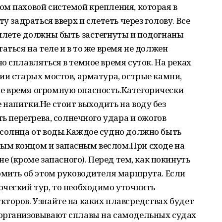
м паховой системой крепления, которая в
у задраться вверх и слететь через голову. Все
жилете должны быть застегнуты и подогнаны
аться на теле и в то же время не должен
о сплавляться в темное время суток. На реках
ии старых мостов, арматура, острые камни,
е время огромную опасность.Категорически
напитки.Не стоит выходить на воду без
ть перегрева, солнечного удара и ожогов
 солнца от воды.Каждое судно должно быть
ым концом и запасным веслом.При сходе на
не (кроме запасного). Перед тем, как покинуть
омить об этом руководителя маршрута. Если
рческий тур, то необходимо уточнить
торов. Узнайте на каких плавсредствах будет
организовывают сплавы на самодельных судах