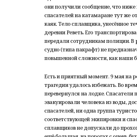
они получили сообщение, что ниже 
спасателей на катамаране тут же о
каяк. Тело сплавщика, унесённое т
деревни Реветь. Его транспортиров
передали сотрудникам полиции. В р
судно (типа пакрафт) не предназн
повышенной сложности, как наши б
Есть и приятный момент. 9 мая на р
трагедии удалось избежать. Во вре
перевернулся на лодке. Спасатели 
эвакуировали человека из воды, до
спасателей, ни одна группа турист
соответствующей экипировки и спа
сплавщиков не допускали до прохож
ещё большая, на порогах с очень б