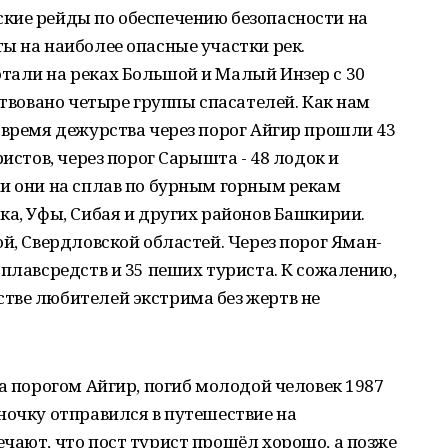
кие рейды по обеспечению безопасности на
ы на наиболее опасные участки рек.
тали на реках Большой и Малый Инзер с 30
ствовано четыре группы спасателей. Как нам
 время дежурства через порог Айгир прошли 43
ристов, через порог Сарышта - 48 лодок и
ли они на сплав по бурным горным рекам
ка, Уфы, Сибая и других районов Башкирии.
й, Свердловской областей. Через порог Яман-
 плавсредств и 35 пеших туриста. К сожалению,
тве любителей экстрима без жертв не
за порогом Айгир, погиб молодой человек 1987
ночку отправился в путешествие на
чают, что пост турист прошёл хорошо, а позже