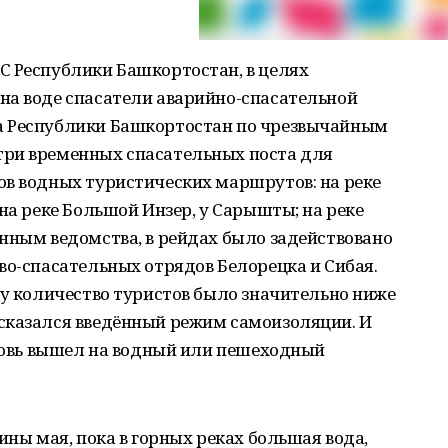
С Республики Башкортостан, в целях
на воде спасатели аварийно-спасательной
а Республики Башкортостан по чрезвычайным
три временных спасательных поста для
ов водных туристических маршрутов: на реке
на реке Большой Инзер, у Сарышты; на реке
нным ведомства, в рейдах было задействовано
во-спасательных отрядов Белорецка и Сибая.
ду количество туристов было значительно ниже
сказался введённый режим самоизоляции. И
вновь вышел на водный или пешеходный
ины мая, пока в горных реках большая вода,