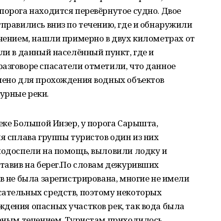
порога находится перевёрнутое судно. Двое
тправились вниз по течению, где и обнаружили
ечением, нашли примерно в двух километрах от
али в данный населённый пункт, где и
азговоре спасатели отметили, что данное
ачено для прохождения водных объектов
урные реки.
еке Большой Инзер, у порога Сарышта,
мя сплава группы туристов один из них
подоспели на помощь, выловили лодку и
ставив на берег.По словам дежуривших
ов не была зарегистрирована, многие не имели
сательных средств, поэтому некоторых
дения опасных участков рек, так вода была
урным течением. Туристам приходилось