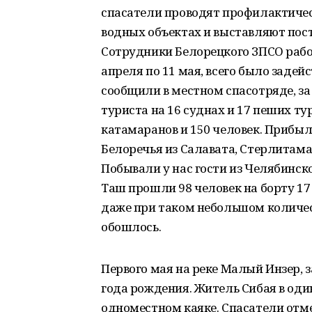
спасатели проводят профилактичес
водных объектах и выставляют пост
Сотрудники Белорецкого ЗПСО рабо
апреля по 11 мая, всего было задей
сообщили в местном спасотряде, за
туриста на 16 суднах и 17 пеших ту
катамаранов и 150 человек. Прибы
Белоречья из Салавата, Стерлитама
Побывали у нас гости из Челябинско
Таш прошли 98 человек на борту 17
даже при таком небольшом количес
обошлось.
Первого мая на реке Малый Инзер, 
года рождения. Житель Сибая в оди
одноместном каяке. Спасатели отме