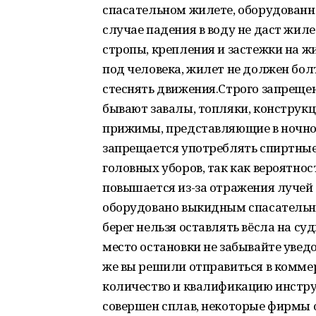
спасательном жилете, оборудованно
случае падения в воду не даст жилет
стропы, крепления и застежки на 
под человека, жилет не должен болт
стеснять движения.Строго запрещен
бывают завалы, топляки, конструкц
прижимы, представляющие в ночно
запрещается употреблять спиртные 
головных уборов, так как вероятнос
повышается из-за отражения лучей
оборудовано выкидным спасательн
берег нельзя оставлять вёсла на суд
место остановки не забывайте увед
же вы решили отправиться в комме
количество и квалификацию инструк
совершен сплав, некоторые фирмы 