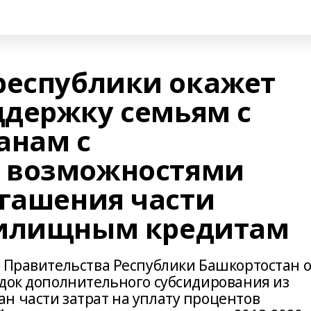
республики окажет
держку семьям с
анам с
 возможностями
огашения части
жилищным кредитам
м Правительства Республики Башкортостан о
ядок дополнительного субсидирования из
н части затрат на уплату процентов