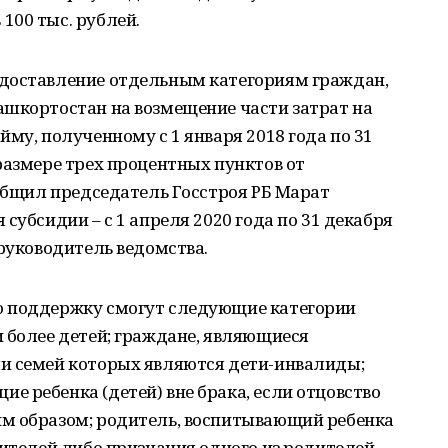
100 тыс. рублей.
едоставление отдельным категориям граждан,
ашкортостан на возмещение части затрат на
му, полученному с 1 января 2018 года по 31
размере трех процентных пунктов от
ообщил председатель Госстроя РБ Марат
субсидии – с 1 апреля 2020 года по 31 декабря
 руководитель ведомства.
ю поддержку смогут следующие категории
 более детей; граждане, являющиеся
и семей которых являются дети-инвалиды;
 ребенка (детей) вне брака, если отцовство
м образом; родитель, воспитывающий ребенка
дителей либо признания одного из родителей