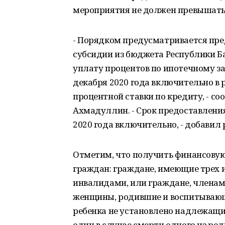
мероприятия не должен превышать 
- Порядком предусматривается пр
субсидии из бюджета Республики Б
уплату процентов по ипотечному зай
декабря 2020 года включительно в 
процентной ставки по кредиту, - с
Ахмадуллин. - Срок предоставления 
2020 года включительно, - добавил
Отметим, что получить финансову
граждан: граждане, имеющие трех и
инвалидами, или граждане, членам
женщины, родившие и воспитывающие
ребенка не установлено надлежащи
один в случае смерти одного из ро