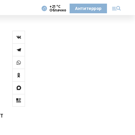
+21 °С
Антитеррор
Облачно
т