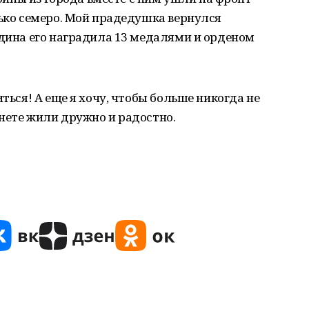
лько семеро. Мой прадедушка вернулся
одина его наградила 13 медалями и орденом
иться! А еще я хочу, чтобы больше никогда не
нете жили дружно и радостно.