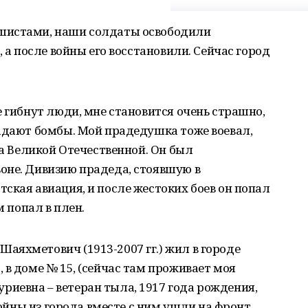
шистами, наши солдаты освободили
, а после войны его восстановили. Сейчас город
е гибнут люди, мне становится очень страшно,
падают бомбы. Мой прадедушка тоже воевал,
на Великой Отечественной. Он был
оне. Дивизию прадеда, стоявшую в
ская авиация, и после жестоких боев он попал
м попал в плен.
аяхметович (1913-2007 гг.) жил в городе
 в доме № 15, (сейчас там проживает моя
иевна – ветеран тыла, 1917 года рождения,
 войны из города вместе с ним ушли на фронт