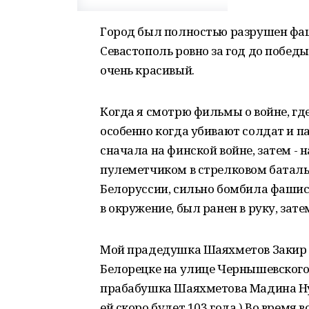
Город был полностью разрушен фа
Севастополь ровно за год до победы
очень красивый.
Когда я смотрю фильмы о войне, гд
особенно когда убивают солдат и 
сначала на финской войне, затем - 
пулеметчиком в стрелковом баталь
Белоруссии, сильно бомбила фашист
в окружение, был ранен в руку, зате
Мой прадедушка Шаяхметов Закир Ш
Белорецке на улице Чернышевского,
прабабушка Шаяхметова Мадина Нур
ей скоро будет 103 года.) Во время