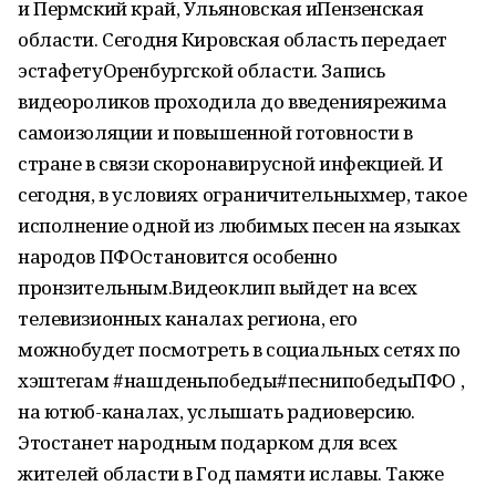
и Пермский край, Ульяновская иПензенская
области. Сегодня Кировская область передает
эстафетуОренбургской области. Запись
видеороликов проходила до введениярежима
самоизоляции и повышенной готовности в
стране в связи скоронавирусной инфекцией. И
сегодня, в условиях ограничительныхмер, такое
исполнение одной из любимых песен на языках
народов ПФОстановится особенно
пронзительным.Видеоклип выйдет на всех
телевизионных каналах региона, его
можнобудет посмотреть в социальных сетях по
хэштегам #нашденьпобеды#песнипобедыПФО ,
на ютюб-каналах, услышать радиоверсию.
Этостанет народным подарком для всех
жителей области в Год памяти иславы. Также