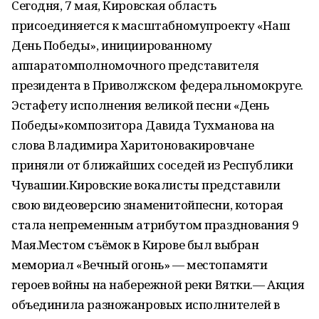
Сегодня, 7 мая, Кировская область
присоединяется к масштабномупроекту «Наш
День Победы», инициированному
аппаратомполномочного представителя
президента в Приволжском федеральномокруге.
Эстафету исполнения великой песни «День
Победы»композитора Давида Тухманова на
слова Владимира Харитоновакировчане
приняли от ближайших соседей из Республики
Чувашии.Кировские вокалисты представили
свою видеоверсию знаменитойпесни, которая
стала непременным атрибутом празднования 9
Мая.Местом съёмок в Кирове был выбран
мемориал «Вечный огонь» — местопамяти
героев войны на набережной реки Вятки.— Акция
объединила разножанровых исполнителей в