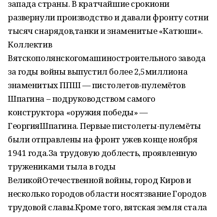
запада страны. В кратчайшие срокиони
развернули производство и давали фронту сотни
тысяч снарядов,танки и знаменитые «Катюши».
Коллектив
Вятскополянскогомашиностроительного завода
за годы войны выпустил более 2,5миллиона
знаменитых ППШ — пистолетов-пулемётов
Шпагина – подруководством самого
конструктора «оружия победы» —
ГеоргияШпагина. Первые пистолеты-пулемёты
были отправлены на фронт ужев конце ноября
1941 года.За трудовую доблесть, проявленную
тружениками тыла в годы
ВеликойОтечественной войны, город Киров и
несколько городов области носятзвание Городов
трудовой славы.Кроме того, вятская земля стала