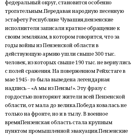
федеральный округ, становится особенно
трогательным.Передавая народную песенную
эстафету Республике Чувашия,пензенские
исполнители записали краткое обращение к
своим землякам, в котором говорится, что за
годы войны из Пензенской области в
действующую армию ушли свыше 300 тыс.
человек, из которых свыше 190 тыс. не вернулись
с полей сражения. На поверженном Рейхстаге в
мае 1945- го была выведена легендарная
надпись – «А мы из Пензы!». Эту фразу с
гордостью повторяют жители всей Пензенской
области, от мала до велика.Победа ковалась не
только на фронте, но и в тылу. В военное
времяПензенская область стала крупным
пунктом промышленной эвакуации.Пензенские