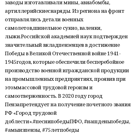
заводы изготавливали мины, авиабомбы,
артиллерийскиеснаряды. Из региона на фронт
отправлялись детали военных
самолетов,шинельное сукно, валенки,
лыжи.Российской академией наук подтвержден
значительный вкладпензенцев в достижение
Победы в Великой Отечественной войне 1941-
1945годов, которые обеспечили бесперебойное
производство военной игражданской продукции
на промышленных предприятиях, проявив при
этоммассовой трудовой героизм и
самоотверженность. В 2020 году город
Пензапретендует на получение почетного звания
РФ «Город трудовой
доблести».#песнипобедыПФО, #нашденьпобеды,
#амыизпензы, #75летпобеды