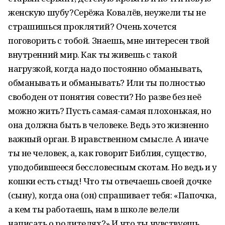
женскую шубу?Серёжа Ковалёв, неужели ты не
страшишься проклятий? Очень хочется
поговорить с тобой. Знаешь, мне интересен твой
внутренний мир. Как ты живешь с такой
нагрузкой, когда надо постоянно обманывать,
обманывать и обманывать? Или ты полностью
свободен от понятия совести? Но разве без неё
можно жить? Пусть самая-самая плохонькая, но
она должна быть в человеке. Ведь это жизненно
важный орган. В нравственном смысле. А иначе
ты не человек, а, как говорит Библия, существо,
уподобившееся бессловесным скотам. Но ведь и у
кошки есть стыд! Что ты отвечаешь своей дочке
(сыну), когда она (он) спрашивает тебя: «Папочка,
а кем ты работаешь, нам в школе велели
написать о родителях?» И что ты чувствуешь,