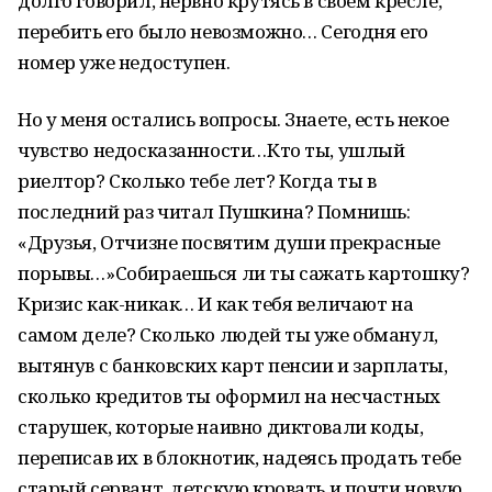
долго говорил, нервно крутясь в своем кресле,
перебить его было невозможно… Сегодня его
номер уже недоступен.
Но у меня остались вопросы. Знаете, есть некое
чувство недосказанности…Кто ты, ушлый
риелтор? Сколько тебе лет? Когда ты в
последний раз читал Пушкина? Помнишь:
«Друзья, Отчизне посвятим души прекрасные
порывы…»Собираешься ли ты сажать картошку?
Кризис как-никак… И как тебя величают на
самом деле? Сколько людей ты уже обманул,
вытянув с банковских карт пенсии и зарплаты,
сколько кредитов ты оформил на несчастных
старушек, которые наивно диктовали коды,
переписав их в блокнотик, надеясь продать тебе
старый сервант, детскую кровать и почти новую