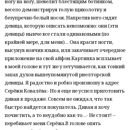
ногу на ногу, шевелит блестящим ботинком,
весело демонстрируя голую щиколотку и
безупречно белый носок. Напротив него сидит
девица, которую описать невозможно: они (эти
девицы) нынче все стали одинаковыми (по
крайней мере, для меня)… Она красит ногти,
высунув кончик языка, или закачивает очередное
приложение на свой айфон.Картинка всплывает
в моей голове и тут же улетучивается, как тонкий
запах духов вышеупомянутой риелторской
девицы. Я радостно и робко произношу в адрес
Серёжи Ковалёва:- Но я еще не успел приготовить
диван к продаже. Совсем не ожидал, что так
быстро найдется покупатель. Диван я хочу
почистить, а то неудобно как-то…- Не стоит! –
перебивает меня Серёжа.В голове опять