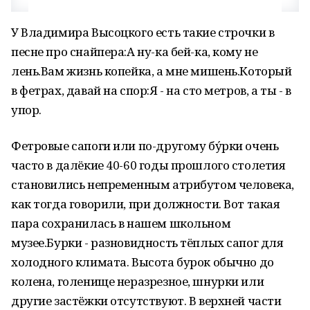
У Владимира Высоцкого есть такие строчки в
песне про снайпера:А ну-ка бей-ка, кому не
лень.Вам жизнь копейка, а мне мишень.Который
в фетрах, давай на спор:Я - на сто метров, а ты - в
упор.
Фетровые сапоги или по-другому бу́рки очень
часто в далёкие 40-60 годы прошлого столетия
становились непременным атрибутом человека,
как тогда говорили, при должности. Вот такая
пара сохранилась в нашем школьном
музее.Бурки - разновидность тёплых сапог для
холодного климата. Высота бурок обычно до
колена, голенище неразрезное, шнурки или
другие застёжки отсутствуют. В верхней части