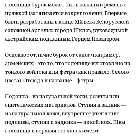
голенища бурок может быть кожаный ремень с
пряжкой (затягивается вокруг голени). Впервые
были разработаны в конце XIX века Белорусской
сапожной артелью города Шклов, руководимой
австрийским подданным Герцем Певзнером.
Основное отличие бурок от сапог (например,
армейских)- это то, что голенище изготовлено из
тонкого войлока или фетра (как правило, белого
цвета). Отсюда и название – фетры.
Подошва - из натуральной кожи, резины или
синтетических материалов. Ступня и задник —
из натуральной кожи, внутреннее утепление
подошвы, ступни и задника — из войлока. Швы
голенища и верхняя его часть имеют