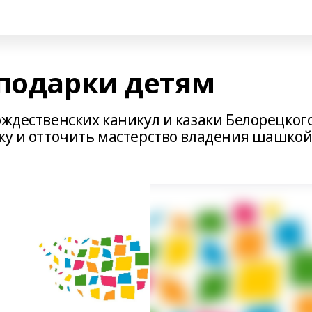
 подарки детям
ождественских каникул и казаки Белорецког
вку и отточить мастерство владения шашкой