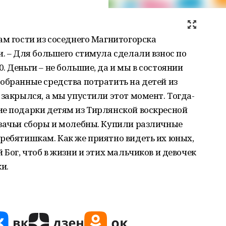
ам гости из соседнего Магнитогорска
и. – Для большего стимула сделали взнос по
 Деньги – не большие, да и мы в состоянии
обранные средства потратить на детей из
 закрылся, а мы упустили этот момент. Тогда-
ие подарки детям из Тирлянской воскресной
азачьи сборы и молебны. Купили различные
ребятишкам. Как же приятно видеть их юных,
 Бог, чтоб в жизни и этих мальчиков и девочек
и.