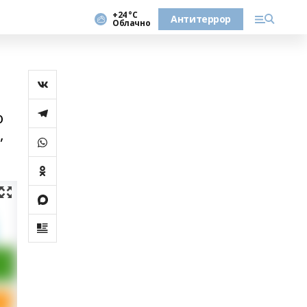
+24 °С
Антитеррор
Облачно
о
,