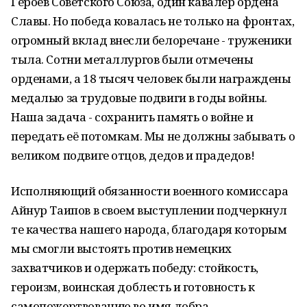
Героев Советского Союза, один кавалер ордена
Славы. Но победа ковалась не только на фронтах,
огромный вклад внесли белоречане - труженики
тыла. Сотни металлургов были отмечены
орденами, а 18 тысяч человек были награждены
медалью за трудовые подвиги в годы войны.
Наша задача - сохранить память о войне и
передать её потомкам. Мы не должны забывать о
великом подвиге отцов, дедов и прадедов!
Исполняющий обязанности военного комиссара
Айнур Таипов в своем выступлении подчеркнул
те качества нашего народа, благодаря которым
мы смогли выстоять против немецких
захватчиков и одержать победу: стойкость,
героизм, воинская доблесть и готовность к
самопожертвованию во имя добра.