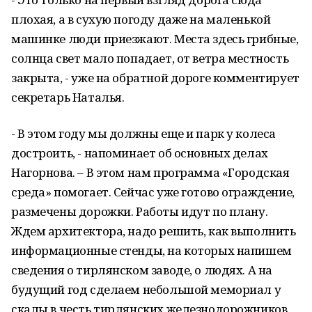
плохая, а в сухую погоду даже на маленькой
машинке люди приезжают. Места здесь грибные,
солнца свет мало попадает, от ветра местность
закрыта, - уже на обратной дороге комментирует
секретарь Наталья.
- В этом году мы должны еще и парк у колеса
достроить, - напоминает об основных делах
Нагорнова. – В этом нам программа «Городская
среда» помогает. Сейчас уже готово ограждение,
размечены дорожки. Работы идут по плану.
Ждем архитектора, надо решить, как выполнить
информационные стенды, на которых напишем
сведения о тирлянском заводе, о людях. А на
будущий год сделаем небольшой мемориал у
скалы в честь тирлянских железнодорожников.