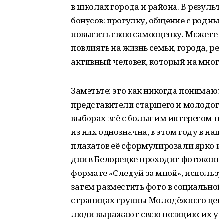
в школах города и района. В резул
бонусов: прогулку, общение с родн
повысить свою самооценку. Можете 
повлиять на жизнь семьи, города, р
активный человек, который на мног
Заметьте: это как никогда понимаю
представители старшего и молодого
выборах всё с большим интересом 
из них однозначна, в этом году в 
плакатов её сформулировали ярко и 
дни в Белорецке проходит фотоконк
формате «Следуй за мной», использ
затем разместить фото в социально
страницах группы Молодёжного цен
люди выражают свою позицию: их у