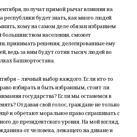
 сентября, получат прямой рычаг влияния на
ва республики будет знать, как много людей
омнить, кому на самом деле обязан избранием
ый большинством населения, сможет
и, принимать решения, делегированные ему
й, ведь за ним будут сотни тысяч людей во
сёлках Башкортостана.
нтября – личный выбор каждого. Если кто-то
раво избирать и быть избранным, стоит ли
внимания государства? Если мы останемся в
енять? Отдавая свой голос, граждане не только
 ещё и обретают моральное право спрашивать с
ного до президентского уровня. На мой взгляд,
жданина от человека, лежащего на диване и