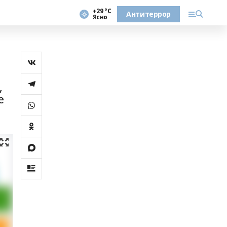
+29 °С
Антитеррор
Ясно
,
е