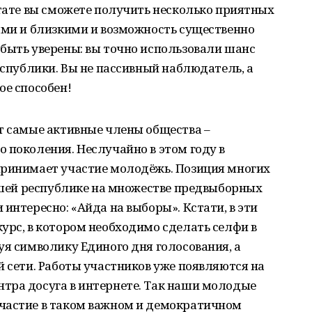
ьтате вы сможете получить несколько приятных
ыми и близкими и возможность существенно
быть уверены: вы точно использовали шанс
еспублики. Вы не пассивный наблюдатель, а
ое способен!
т самые активные члены общества –
 поколения. Неслучайно в этом году в
принимает участие молодёжь. Позиция многих
нашей республике на множестве предвыборных
интересно: «Айда на выборы». Кстати, в эти
урс, в котором необходимо сделать селфи в
уя символику Единого дня голосования, а
й сети. Работы участников уже появляются на
тра досуга в интернете. Так наши молодые
частие в таком важном и демократичном