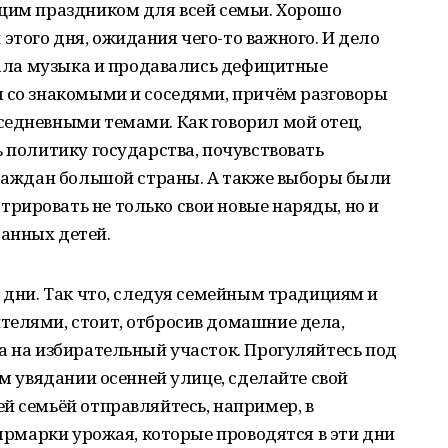
ящим праздником для всей семьи. Хорошо
того дня, ожидания чего-то важного. И дело
учала музыка и продавались дефицитные
я со знакомыми и соседями, причём разговоры
седневными темами. Как говорил мой отец,
ь политику государства, почувствовать
граждан большой страны. А также выборы были
рировать не только свои новые наряды, но и
анных детей.
и дни. Так что, следуя семейным традициям и
телями, стоит, отбросив домашние дела,
а на избирательный участок. Прогуляйтесь под
ём увядании осенней улице, сделайте свой
й семьёй отправляйтесь, например, в
 ярмарки урожая, которые проводятся в эти дни