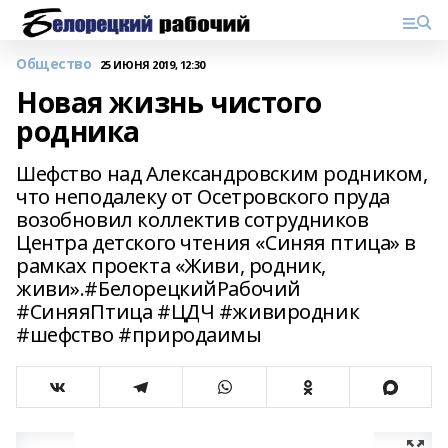
Общество
25 ИЮНЯ 2019, 12:30
Новая жизнь чистого
родника
Шефство над Александровским родником,
что неподалеку от Осетровского пруда
возобновил коллектив сотрудников
Центра детского чтения «Синяя птица» в
рамках проекта «Живи, родник,
живи».#БелорецкийРабочий
#СиняяПтица #ЦДЧ #живиродник
#шефство #природаимы