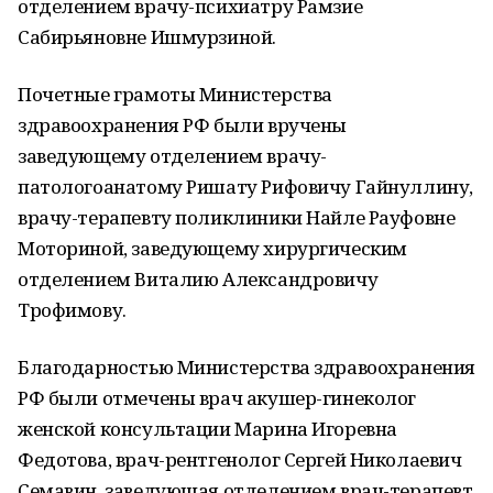
отделением врачу-психиатру Рамзие
Сабирьяновне Ишмурзиной.
Почетные грамоты Министерства
здравоохранения РФ были вручены
заведующему отделением врачу-
патологоанатому Ришату Рифовичу Гайнуллину,
врачу-терапевту поликлиники Найле Рауфовне
Моториной, заведующему хирургическим
отделением Виталию Александровичу
Трофимову.
Благодарностью Министерства здравоохранения
РФ были отмечены врач акушер-гинеколог
женской консультации Марина Игоревна
Федотова, врач-рентгенолог Сергей Николаевич
Семавин, заведующая отделением врач-терапевт