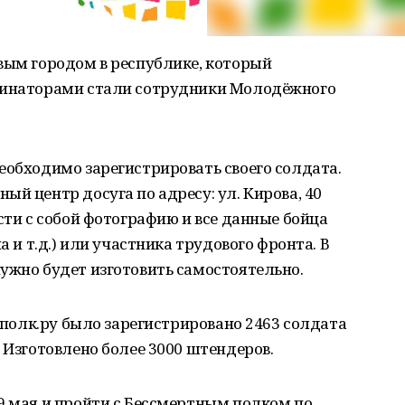
вым городом в республике, который
рдинаторами стали сотрудники Молодёжного
еобходимо зарегистрировать своего солдата.
й центр досуга по адресу: ул. Кирова, 40
сти с собой фотографию и все данные бойца
а и т.д.) или участника трудового фронта. В
ужно будет изготовить самостоятельно.
ойполк.ру было зарегистрировано 2463 солдата
 Изготовлено более 3000 штендеров.
9 мая и пройти с Бессмертным полком по