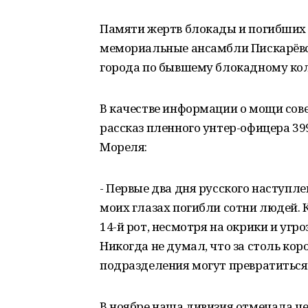
Памяти жертв блокады и погибших
мемориальные ансамбли Пискарёвс
города по бывшему блокадному кол
В качестве информации о мощи сов
рассказ пленного унтер-офицера 39
Мореля:
- Первые два дня русского наступ
моих глазах погибли сотни людей. К
14-й рот, несмотря на окрики и угр
Никогда не думал, что за столь ко
подразделения могут превратиться 
В ноябре наша дивизия отмечала че