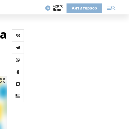
+29 °С
Антитеррор
Ясно
а