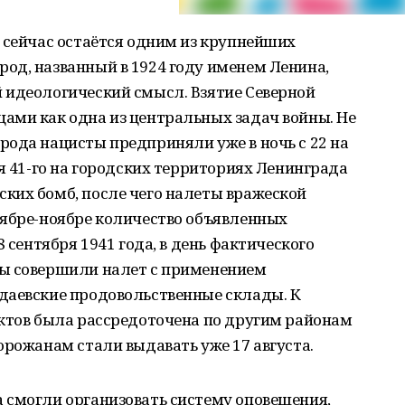
 сейчас остаётся одним из крупнейших
од, названный в 1924 году именем Ленина,
 идеологический смысл. Взятие Северной
ами как одна из центральных задач войны. Не
ода нацисты предприняли уже в ночь с 22 на
ря 41-го на городских территориях Ленинграда
ких бомб, после чего налеты вражеской
тябре-ноябре количество объявленных
8 сентября 1941 года, в день фактического
ты совершили налет с применением
даевские продовольственные склады. К
уктов была рассредоточена по другим районам
орожанам стали выдавать уже 17 августа.
 смогли организовать систему оповещения,