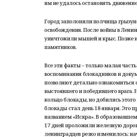
им не удалось остановить движение
Город заполонили полчища грызунов
освобождения. После войны в Лени
уничтожили мышей и крыс. Позже и
памятников.
Все эти факты – только малая част
воспоминания блокадников и докум
позволяют детально ознакомиться с
выстоявшего и победившего врага.
кольцо блокады, но добились этого
блокады стал день 18 января. Это 
названием «Искра». В образовавшем
17 дней проложили железную дорог
ленинградцев резко изменилось: на