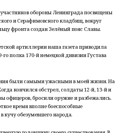
 участников обороны Ленинграда посвящены
кого и Серафимовского кладбищ, вокруг
ьцу фронта создан Зелёный пояс Славы.
етской артиллерии наша газета приводила
9-го полка 170-й немецкой дивизии Густава
ления были самыми ужасными в моей жизни. На
огда кончился обстрел, солдаты 12-й, 13-й и
озы офицеров, бросили оружие и разбежались.
роткое время вполне боеспособные
в кучу обезумевшего народа.
твертую годовщину своего существования. В