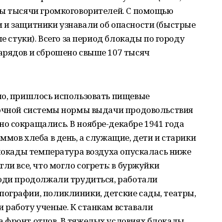
ры тысячи громкоговорителей. С помощью
 и защитники узнавали об опасности (быстрые
е стуки). Всего за период блокады по городу
арядов и сброшено свыше 107 тысяч
ло, пришлось использовать пищевые
точной системы нормы выдачи продовольствия
о сокращались. В ноябре-декабре 1941 года
ммов хлеба в день, а служащие, дети и старики
блокады температура воздуха опускалась ниже
ли все, что могло согреть: в буржуйки
люди продолжали трудиться, работали
ографии, поликлиники, детские сады, театры,
 работу ученые. К станкам вставали
 фронт отцов. В тяжелых условиях блокады