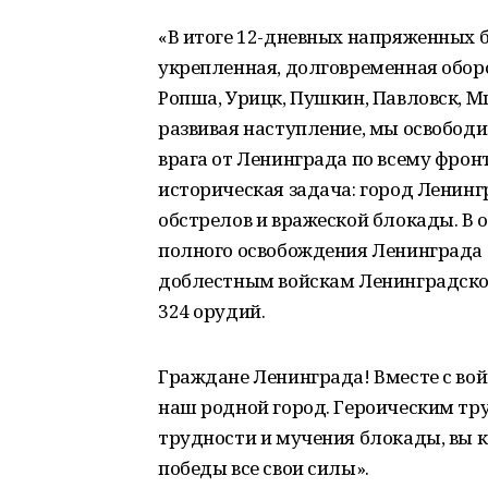
«В итоге 12-дневных напряженных 
укрепленная, долговременная обор
Ропша, Урицк, Пушкин, Павловск, Мг
развивая наступление, мы освободи
врага от Ленинграда по всему фронту
историческая задача: город Ленинг
обстрелов и вражеской блокады. В 
полного освобождения Ленинграда 2
доблестным войскам Ленинградско
324 орудий.
Граждане Ленинграда! Вместе с во
наш родной город. Героическим тр
трудности и мучения блокады, вы к
победы все свои силы».