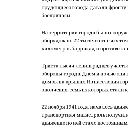
трудящиеся города давали фронту 
боеприпасы.
На территории города было сооруже
оборудовано 22 тысячи огневых точ
километров баррикад и противотан
Триста тысяч ленинградцев участв
обороны города. Днем и ночью они 
домов, на крышах. Из населения г
ополчения, семь из которых стали 
22 ноября 1941 года началось движ
транспортная магистраль получила 
движение по ней стало постоянным