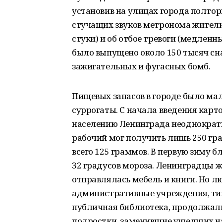
установив на улицах города полто
стучащих звуков метронома жители
стуки) и об отбое тревоги (медленны
было выпущено около 150 тысяч сн
зажигательных и фугасных бомб.
Пищевых запасов в городе было ма
суррогаты. С начала введения кар
населению Ленинграда неоднократн
рабочий мог получить лишь 250 гра
всего 125 граммов. В первую зиму 
32 градусов мороза. Ленинградцы жг
отправлялась мебель и книги. Но 
административные учреждения, тип
публичная библиотека, продолжали
подростки, заменившие ушедших на