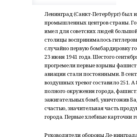
Ленинград (Санкт-Петербург) был и
промышленных центров страны. Гор
имел для советских людей большой
столицы воспринималось гитлеровц
случайно первую бомбардировку гор
23 июня 1941 года. Шестого сентяб
прогремели первые взрывы фашистс
авиации стали постоянными. В сен
воздушных тревог составило 251. А 
полного окружения города, фашис
зажигательных бомб, уничтожив Ба
счастью, значительная часть прод
города. Первые хлебные карточки г
Руководители обороны Ле-нинграда