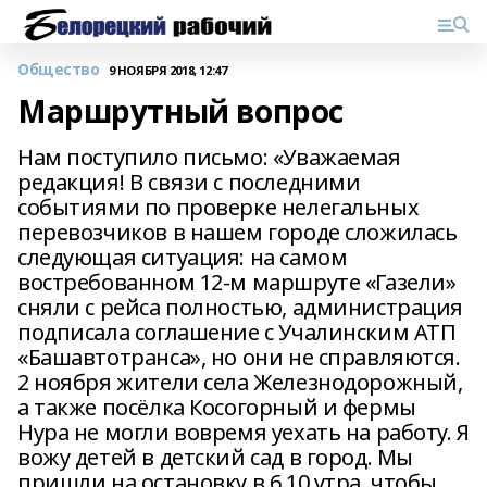
Общество
9 НОЯБРЯ 2018, 12:47
Маршрутный вопрос
Нам поступило письмо: «Уважаемая
редакция! В связи с последними
событиями по проверке нелегальных
перевозчиков в нашем городе сложилась
следующая ситуация: на самом
востребованном 12-м маршруте «Газели»
сняли с рейса полностью, администрация
подписала соглашение с Учалинским АТП
«Башавтотранса», но они не справляются.
2 ноября жители села Железнодорожный,
а также посёлка Косогорный и фермы
Нура не могли вовремя уехать на работу. Я
вожу детей в детский сад в город. Мы
пришли на остановку в 6.10 утра, чтобы