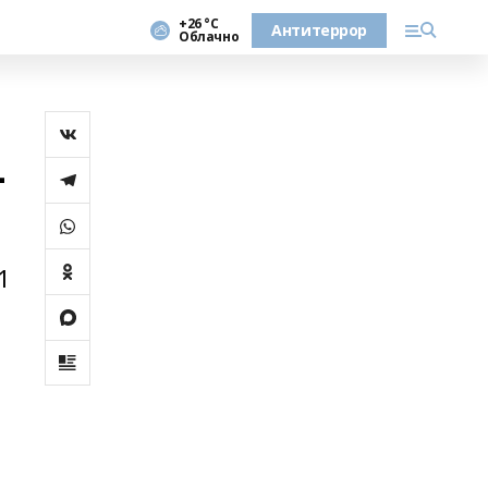
+26 °С
Антитеррор
Облачно
-
1