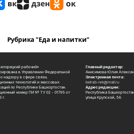
Рубрика "Еда и напитки"
Белорецкий рабочий»
Главный редактор:
рирована в Управлении Федеральной
Анисимова Юлия Алекса
о надзору в сфере связи,
Электронная почта:
ионных технологий и массовых
belrab-rek@mail.ru
аций по Республике Башкортостан.
Адрес редакции:
ционный номер ПИ № ТУ 02 - 01795 от
Республика Башкортостан
 г.
улица Крупской, 56.