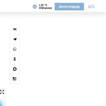
+21 °С
Антитеррор
Облачно
ю