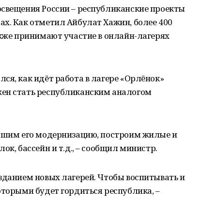
освещения России – республиканские проекты
х. Как отметил Айбулат Хажин, более 400
акже принимают участие в онлайн-лагерях
ся, как идёт работа в лагере «Орлёнок»
жен стать республиканским аналогом
ершим его модернизацию, построим жилые и
ок, бассейн и т.д., – сообщил министр.
зданием новых лагерей. Чтобы воспитывать и
оторыми будет гордиться республика, –