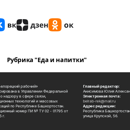
Рубрика "Еда и напитки"
Белорецкий рабочий»
Главный редактор:
рирована в Управлении Федеральной
Анисимова Юлия Алекса
о надзору в сфере связи,
Электронная почта:
ионных технологий и массовых
belrab-rek@mail.ru
аций по Республике Башкортостан.
Адрес редакции:
ционный номер ПИ № ТУ 02 - 01795 от
Республика Башкортостан
 г.
улица Крупской, 56.