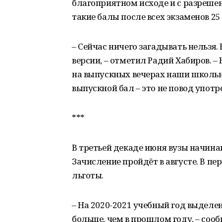
благоприятном исходе и с разреше
такие балы после всех экзаменов 25
– Сейчас ничего загадывать нельзя
версии, – отметил Радий Хабиров. – 
на выпускных вечерах наши школьн
выпускной бал – это не повод употр
***
В третьей декаде июня вузы начин
Зачисление пройдёт в августе. В п
льготы.
– На 2020-2021 учебный год выделен
больше, чем в прошлом году, – со