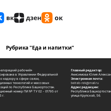
Рубрика "Еда и напитки"
Белорецкий рабочий»
Главный редактор:
рирована в Управлении Федеральной
Анисимова Юлия Алекса
о надзору в сфере связи,
Электронная почта:
ионных технологий и массовых
belrab-rek@mail.ru
аций по Республике Башкортостан.
Адрес редакции:
ционный номер ПИ № ТУ 02 - 01795 от
Республика Башкортостан
 г.
улица Крупской, 56.