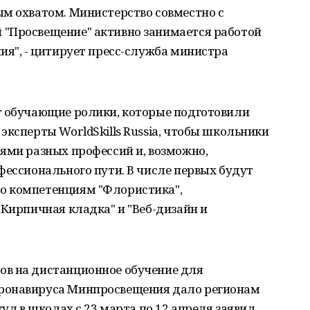
ым охватом. Министерство совместно с
"Просвещение" активно занимается работой
ия", - цитирует пресс-служба министра
т обучающие ролики, которые подготовили
эксперты WorldSkills Russia, чтобы школьники
ями разных профессий и, возможно,
фессионального пути. В числе первых будут
о компетенциям "Флористика",
"Кирпичная кладка" и "Веб-дизайн и
ов на дистанционное обучение для
ронавируса Минпросвещения дало регионам
кул в школах с 23 марта по 12 апреля заявил