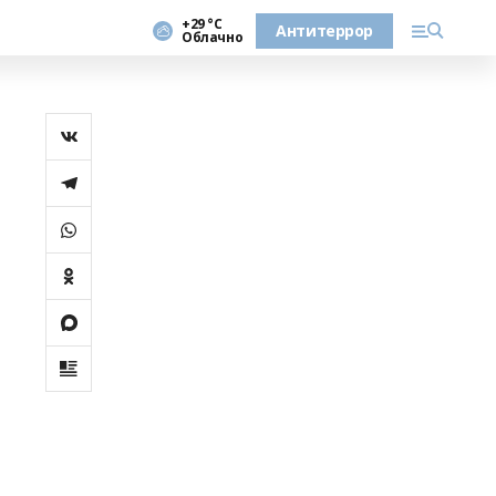
+29 °С
Антитеррор
Облачно