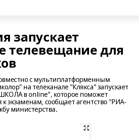
я запускает
е телевещание для
ков
овместно с мультиплатформенным
олор" на телеканале "Клякса" запускает
КОЛА в online", которое поможет
к экзаменам, сообщает агентство "РИА-
ужбу министерства.