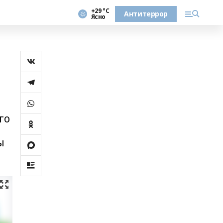
+29 °С
Антитеррор
Ясно
го
ы