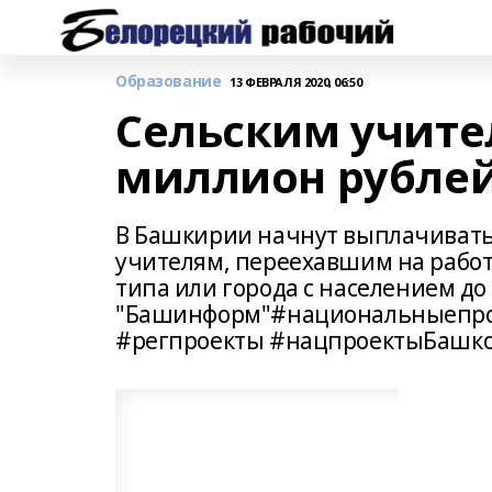
Образование
13 ФЕВРАЛЯ 2020, 06:50
Сельским учите
миллион рубле
В Башкирии начнут выплачивать
учителям, переехавшим на работу
типа или города с населением до
"Башинформ"#национальныепро
#регпроекты #нацпроектыБашко