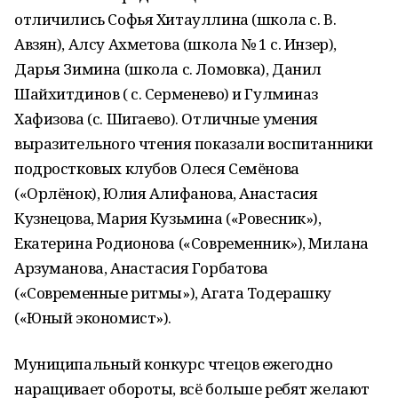
отличились Софья Хитауллина (школа с. В.
Авзян), Алсу Ахметова (школа № 1 с. Инзер),
Дарья Зимина (школа с. Ломовка), Данил
Шайхитдинов ( с. Серменево) и Гулминаз
Хафизова (с. Шигаево). Отличные умения
выразительного чтения показали воспитанники
подростковых клубов Олеся Семёнова
(«Орлёнок), Юлия Алифанова, Анастасия
Кузнецова, Мария Кузьмина («Ровесник»),
Екатерина Родионова («Современник»), Милана
Арзуманова, Анастасия Горбатова
(«Современные ритмы»), Агата Тодерашку
(«Юный экономист»).
Муниципальный конкурс чтецов ежегодно
наращивает обороты, всё больше ребят желают