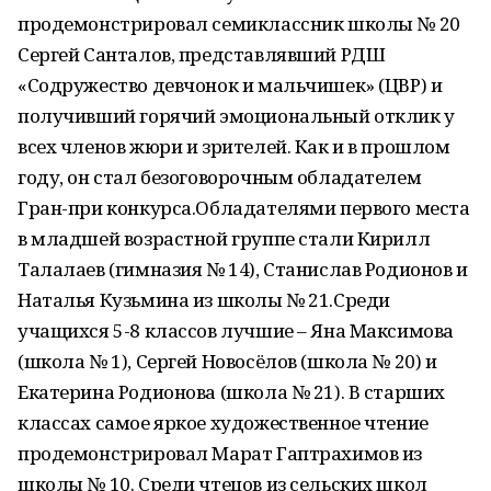
продемонстрировал семиклассник школы № 20
Сергей Санталов, представлявший РДШ
«Содружество девчонок и мальчишек» (ЦВР) и
получивший горячий эмоциональный отклик у
всех членов жюри и зрителей. Как и в прошлом
году, он стал безоговорочным обладателем
Гран-при конкурса.Обладателями первого места
в младшей возрастной группе стали Кирилл
Талалаев (гимназия № 14), Станислав Родионов и
Наталья Кузьмина из школы № 21.Среди
учащихся 5-8 классов лучшие – Яна Максимова
(школа № 1), Сергей Новосёлов (школа № 20) и
Екатерина Родионова (школа № 21). В старших
классах самое яркое художественное чтение
продемонстрировал Марат Гаптрахимов из
школы № 10. Среди чтецов из сельских школ