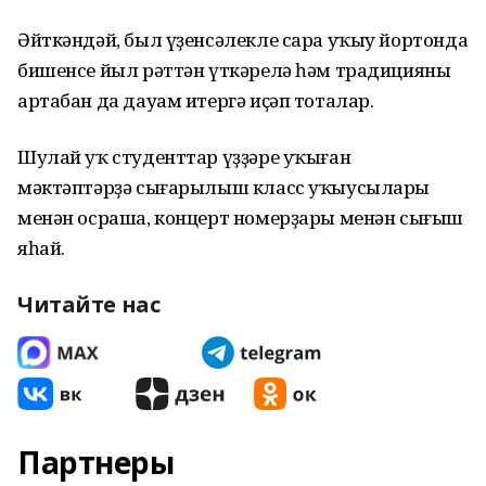
Әйткәндәй, был үҙенсәлекле сара уҡыу йортонда
бишенсе йыл рәттән үткәрелә һәм традицияны
артабан да дауам итергә иҫәп тоталар.
Шулай уҡ студенттар үҙҙәре уҡыған
мәктәптәрҙә сығарылыш класс уҡыусылары
менән осраша, концерт номерҙары менән сығыш
яһай.
Читайте нас
Партнеры