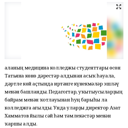
Ҡаланың медицина колледжы студенттары өсөн
Татьяна көнө дәрестәр алдынан асыҡ һауала,
дәртле көй аҫтында иртәнге күнекмәләр эшләү
менән башланды. Педагогтар, уҡытыусыларҙың
байрам менән ҡотлауынан һуң барыһы ла
колледжға ағылды. Унда уларҙы директор Азат
Хамматов йылы сәй һәм тәмлекәстәр менән
ҡаршы алды.