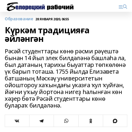
Образование
28 ЯНВАРЯ 2020, 06:55
Күркәм традицияға
әйләнгән
Рәсәй студенттары көнө рәсми рәүештә
бынан 14 йыл элек билдәләнә башлаһа ла,
был датаның тарихы быуаттар төпкөлөнә
үк барып тоташа. 1755 йылда Елизавета
батшаның Мәскәү университетын
ойоштороу хаҡындағы указға ҡул ҡуйған,
йәғни уҡыу йортона нигеҙ һалынған көн
хәҙер бөтә Рәсәй студенттары көнө
булараҡ билдәләнә.