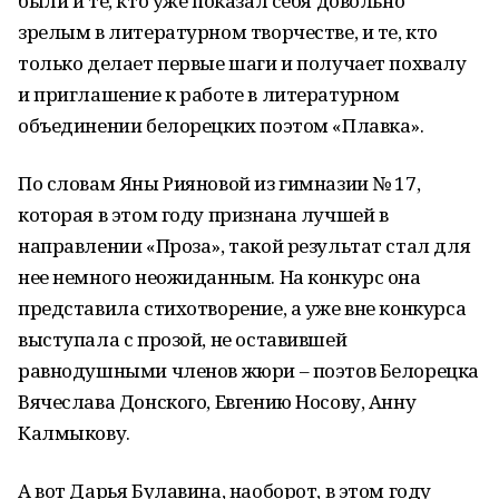
были и те, кто уже показал себя довольно
зрелым в литературном творчестве, и те, кто
только делает первые шаги и получает похвалу
и приглашение к работе в литературном
объединении белорецких поэтом «Плавка».
По словам Яны Рияновой из гимназии № 17,
которая в этом году признана лучшей в
направлении «Проза», такой результат стал для
нее немного неожиданным. На конкурс она
представила стихотворение, а уже вне конкурса
выступала с прозой, не оставившей
равнодушными членов жюри – поэтов Белорецка
Вячеслава Донского, Евгению Носову, Анну
Калмыкову.
А вот Дарья Булавина, наоборот, в этом году