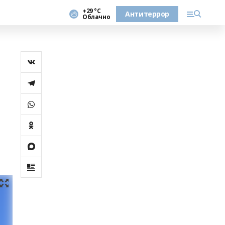
+29 °С
Антитеррор
Облачно