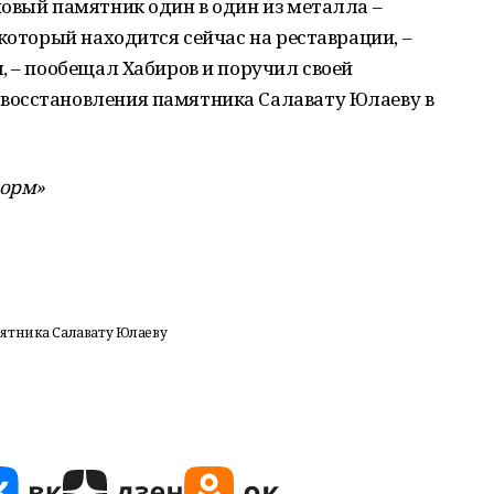
овый памятник один в один из металла –
который находится сейчас на реставрации, –
, – пообещал Хабиров и поручил своей
восстановления памятника Салавату Юлаеву в
форм»
ятника Салавату Юлаеву