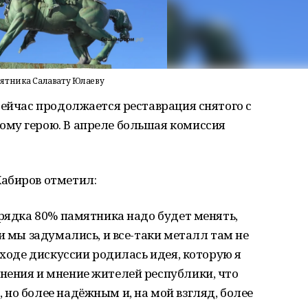
ятника Салавату Юлаеву
сейчас продолжается реставрация снятого с
му герою. В апреле большая комиссия
абиров отметил:
орядка 80% памятника надо будет менять,
и мы задумались, и все-таки металл там не
 ходе дискуссии родилась идея, которую я
нения и мнение жителей республики, что
но более надёжным и, на мой взгляд, более