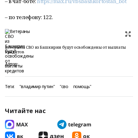
– в чат-боте:
https://max.ru/vbsbashkortostan_bot
– по телефону: 122.
Ветераны СВО из Башкирии будут освобождены от выплаты
кредитов
Автор:
Теги:
"владимир путин"
"сво
помощь"
Читайте нас