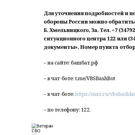
Для уточнения подробностей и 
обороны России можно обратитьс
Б. Хмельницкого, 3а. Тел. +7 (3479
ситуационного центра 122 или (34
документы». Номер пункта отбора:
– на сайте: башбат.рф
– в чат-боте: t.me/VBSBashBot
– в чат-боте:
https://max.ru/vbsbashk
– по телефону: 122.