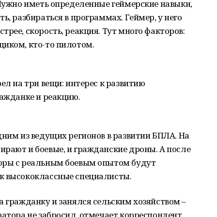
 Нужно иметь определенные геймерские навыки,
ь, разбираться в программах. Геймер, у него
рее, скорость, реакция. Тут много факторов:
щиком, кто-то пилотом.
ел на три вещи: интерес к развитию
ражданке и реакцию.
дним из ведущих регионов в развитии БПЛА. На
рают и боевые, и гражданские дроны. А после
оры с реальным боевым опытом будут
к высококлассные специалисты.
а гражданку и занялся сельским хозяйством –
ратора не забросил, отмечает корреспондент.