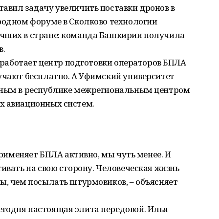
авил задачу увеличить поставки дронов в
ародном форуме в Сколково технологии
чших в стране: команда Башкирии получила
в.
е работает центр подготовки операторов БПЛА
учают бесплатно. А Уфимский университет
енным в республике межрегиональным центром
х авиационных систем.
 применяет БПЛА активно, мы чуть менее. И
гивать на свою сторону. Человеческая жизнь
ы, чем посылать штурмовиков, – объясняет
годня настоящая элита передовой. Илья