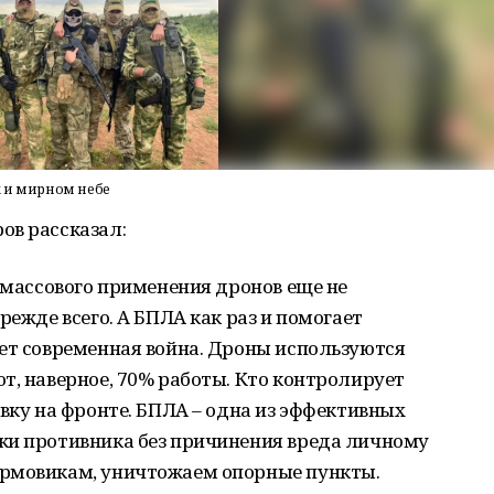
х и мирном небе
ов рассказал:
, массового применения дронов еще не
режде всего. А БПЛА как раз и помогает
дет современная война. Дроны используются
т, наверное, 70% работы. Кто контролирует
овку на фронте. БПЛА – одна из эффективных
ки противника без причинения вреда личному
урмовикам, уничтожаем опорные пункты.