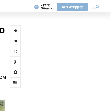
+17 °С
Антитеррор
Облачно
о
.
лем