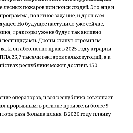
ие лесных пожаров или поиск людей. Это еще и
 программа, полетное задание, и дрон сам
удущее. Но будущее наступило уже сейчас, –
ника, тракторы уже не будут так активно
й пестицидами. Дроны станут огромным
ва. И он абсолютно прав: в 2025 году аграрии
А 25,7 тысячи гектаров сельхозугодий, а к
зяйствах республики может достичь 150
ение операторов, и вся республика совершает
тал прорывным: в регионе произвели более 9
тора раза больше плана. В 2026 году планку