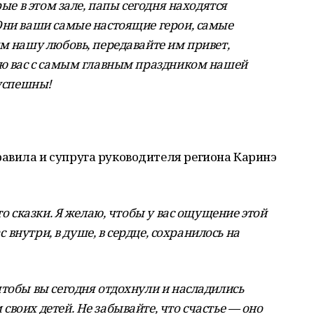
рые в этом зале, папы сегодня находятся
Они ваши самые настоящие герои, самые
м нашу любовь, передавайте им привет,
ю вас с самым главным праздником нашей
 успешны!
авила и супруга руководителя региона Каринэ
то сказки. Я желаю, чтобы у вас ощущение этой
с внутри, в душе, в сердце, сохранилось на
тобы вы сегодня отдохнули и насладились
воих детей. Не забывайте, что счастье — оно