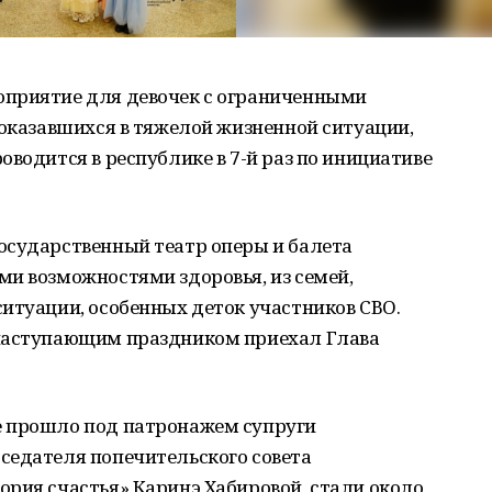
оприятие для девочек с ограниченными
 оказавшихся в тяжелой жизненной ситуации,
оводится в республике в 7-й раз по инициативе
осударственный театр оперы и балета
ми возможностями здоровья, из семей,
итуации, особенных деток участников СВО.
 наступающим праздником приехал Глава
е прошло под патронажем супруги
седателя попечительского совета
рия счастья» Каринэ Хабировой, стали около