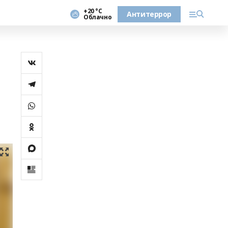
+20 °С
Антитеррор
Облачно