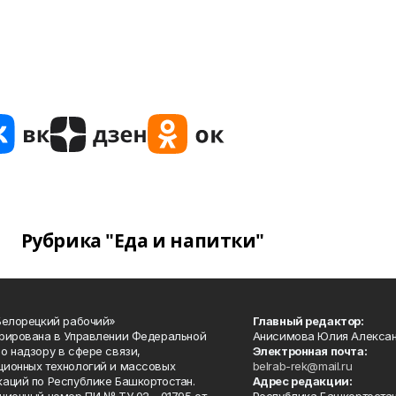
Рубрика "Еда и напитки"
Белорецкий рабочий»
Главный редактор:
рирована в Управлении Федеральной
Анисимова Юлия Алекса
о надзору в сфере связи,
Электронная почта:
ионных технологий и массовых
belrab-rek@mail.ru
аций по Республике Башкортостан.
Адрес редакции: