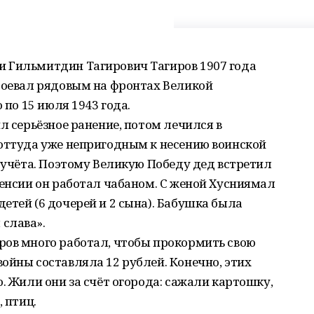
 Гильмитдин Тагирович Тагиров 1907 года
 Воевал рядовым на фронтах Великой
 по 15 июля 1943 года.
л серьёзное ранение, потом лечился в
 оттуда уже непригодным к несению воинской
о учёта. Поэтому Великую Победу дед встретил
пенсии он работал чабаном. С женой Хусниямал
етей (6 дочерей и 2 сына). Бабушка была
слава».
ров много работал, чтобы прокормить свою
ойны составляла 12 рублей. Конечно, этих
. Жили они за счёт огорода: сажали картошку,
 птиц.