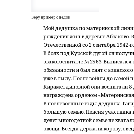
Беру пример с дедов
Мой дедушка по материнской линии
рождения жил в деревне Абзаково.
Отечественной со 2 сентября 1942-го
В боях под Курской дугой он получи
эвакогоспитале № 2563. Выписался
обязанности и был снят с воинског
уже в тылу. После войны до самой 
Кираметдиновной они воспитали 8 д
награждена орденом «Материнская 
В послевоенные годы дедушка Таги
большую семью. Пенсия участника в
денег многодетной семье не хватало
овощи. Всегда держали корову, овец,