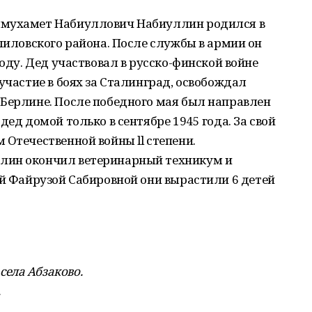
ямухамет Набиуллович Набиуллин родился в
елиловского района. После службы в армии он
году. Дед участвовал в русско-финской войне
участие в боях за Сталинград, освобождал
 Берлине. После победного мая был направлен
дед домой только в сентябре 1945 года. За свой
 Отечественной войны ll степени.
лин окончил ветеринарный техникум и
ой Файрузой Сабировной они вырастили 6 детей
ела Абзаково.
.