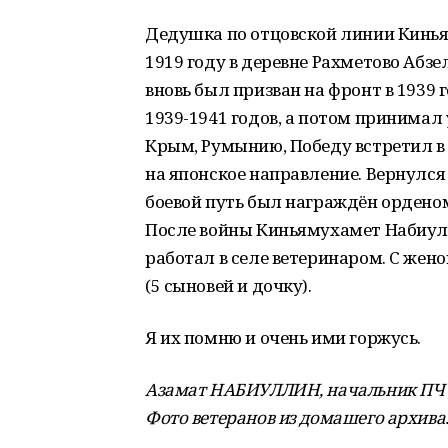
Дедушка по отцовской линии Кинь
1919 году в деревне Рахметово Абз
вновь был призван на фронт в 1939 
1939-1941 годов, а потом принимал 
Крым, Румынию, Победу встретил в
на японское направление. Вернулся 
боевой путь был награждён орденом
После войны Киньямухамет Набиул
работал в селе ветеринаром. С жен
(5 сыновей и дочку).
Я их помню и очень ими горжусь.
Азамат НАБИУЛЛИН, начальник ПЧ с
Фото ветеранов из домашего архива