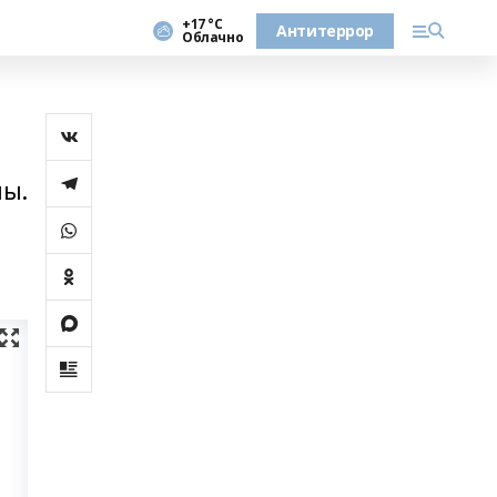
+17 °С
Антитеррор
Облачно
ны.