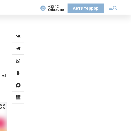
+25 °С
Антитеррор
Облачно
ты