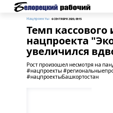
Нацпроекты
6 СЕНТЯБРЯ 2020, 09:15
Темп кассового
нацпроекта "Эко
увеличился вдв
Рост произошел несмотря на п
#нацпроекты #региональныепро
#нацпроектыБашкортостан