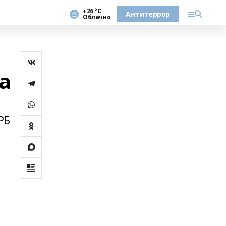
+26 °С
Антитеррор
Облачно
а
РБ