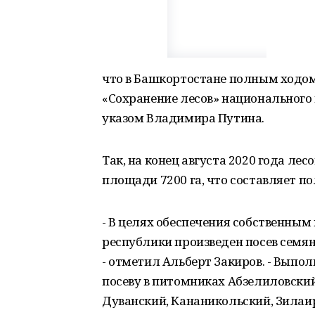
что в Башкортостане полным ходом
«Сохранение лесов» национального
указом Владимира Путина.
Так, на конец августа 2020 года л
площади 7200 га, что составляет п
- В целях обеспечения собственны
республики произведен посев семян
- отметил Альберт Закиров. - Выпо
посеву в питомниках Абзелиловский
Дуванский, Кананикольский, Зилаир