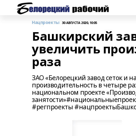
Нацпроекты
30 АВГУСТА 2020, 10:05
Башкирский зав
увеличить прои
раза
ЗАО «Белорецкий завод сеток и н
производительность в четыре раз
национальном проекте «Произво
занятости»#национальныепроек
#регпроекты #нацпроектыБашко