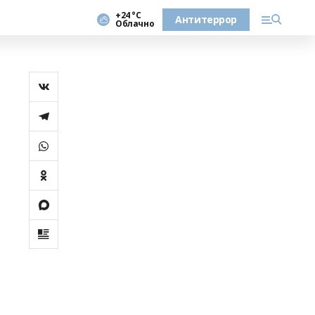
+24 °С
Антитеррор
Облачно